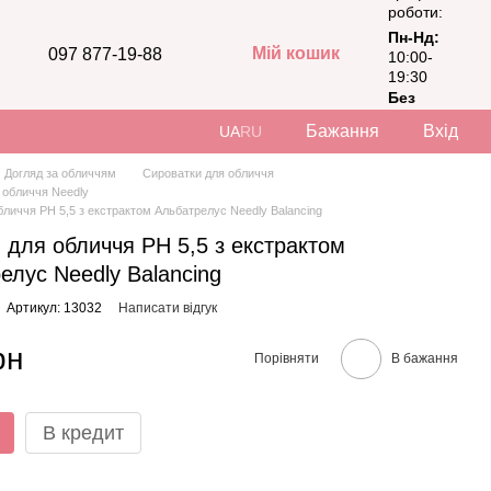
роботи:
Пн-Нд:
Мій кошик
097 877-19-88
10:00-
19:30
Без
вихідних
Бажання
Вхід
UA
RU
Догляд за обличчям
Сироватки для обличчя
 обличчя Needly
бличчя PH 5,5 з екстрактом Альбатрелус Needly Balancing
 для обличчя PH 5,5 з екстрактом
елус Needly Balancing
Артикул: 13032
Написати відгук
рн
Порівняти
В бажання
В кредит