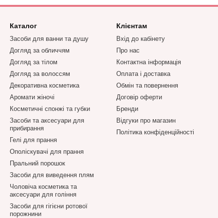
Каталог
Клієнтам
Засоби для ванни та душу
Вхід до кабінету
Догляд за обличчям
Про нас
Догляд за тілом
Контактна інформація
Догляд за волоссям
Оплата і доставка
Декоративна косметика
Обмін та повернення
Аромати жіночі
Договір оферти
Косметичні спонжі та губки
Бренди
Засоби та аксесуари для
Відгуки про магазин
прибирання
Політика конфіденційності
Гелі для прання
Ополіскувачі для прання
Пральний порошок
Засоби для виведення плям
Чоловіча косметика та
аксесуари для гоління
Засоби для гігієни ротової
порожнини