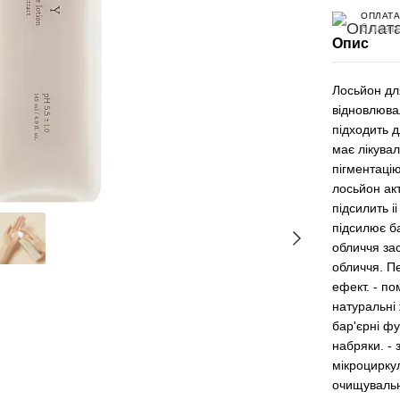
ОПЛАТА
6 плате
Опис
Лосьйон дл
відновлюва
підходить 
має лікувал
пігментаці
лосьйон акт
підсилить і
підсилює ба
обличчя за
обличчя. Пе
ефект. - по
натуральні 
бар'єрні фу
набряки. -
мікроциркул
очищувальні