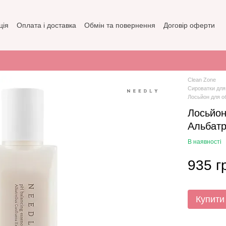
ція
Оплата і доставка
Обмін та повернення
Договір оферти
зин
Політика конфіденційності
Clean Zone
Сироватки для
Лосьйон для о
Лосьйон
Альбатр
В наявності
935 г
Купити