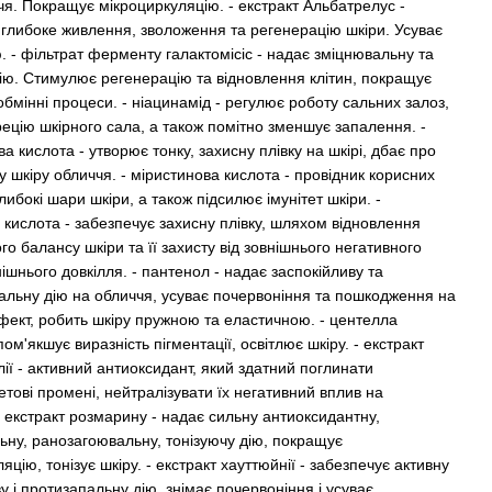
чя. Покращує мікроциркуляцію. - екстракт Альбатрелус -
 глибоке живлення, зволоження та регенерацію шкіри. Усуває
. - фільтрат ферменту галактомісіс - надає зміцнювальну та
дію. Стимулює регенерацію та відновлення клітин, покращує
 обмінні процеси. - ніацинамід - регулює роботу сальних залоз,
рецію шкірного сала, а також помітно зменшує запалення. -
а кислота - утворює тонку, захисну плівку на шкірі, дбає про
ху шкіру обличчя. - міристинова кислота - провідник корисних
либокі шари шкіри, а також підсилює імунітет шкіри. -
 кислота - забезпечує захисну плівку, шляхом відновлення
ого балансу шкіри та її захисту від зовнішнього негативного
ішнього довкілля. - пантенол - надає заспокійливу та
альну дію на обличчя, усуває почервоніння та пошкодження на
фект, робить шкіру пружною та еластичною. - центелла
 пом'якшує виразність пігментації, освітлює шкіру. - екстракт
ії - активний антиоксидант, який здатний поглинати
тові промені, нейтралізувати їх негативний вплив на
- екстракт розмарину - надає сильну антиоксидантну,
ьну, ранозагоювальну, тонізуючу дію, покращує
яцію, тонізує шкіру. - екстракт хауттюйнії - забезпечує активну
у і протизапальну дію, знімає почервоніння і усуває