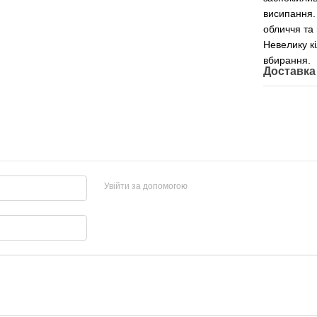
висипання.
обличчя та 
Невелику кі
вбирання.
Доставка
Увійти за допомогою