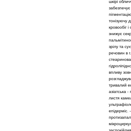
шкірі облич
забезпечує
пігментацію
тонізуючу 
кровообіг і
знижує сек
пальмітинов
зрілу та су
речовин в г
стеаринова
гідроліпідн
впливу зовн
розгладжув
тривалий е
азіатська -
листя камел
ультрафіоле
епідерміс. 
протизапал
мікроциркул
заспокійлив