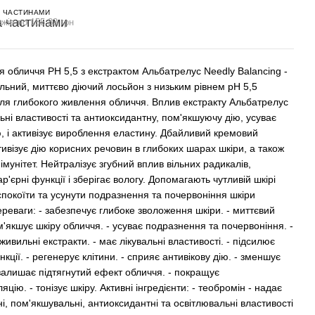
 ЧАСТИНАМИ
жів по 155.83 грн
я обличчя PH 5,5 з екстрактом Альбатрелус Needly Balancing -
льний, миттєво діючий лосьйон з низьким рівнем pH 5,5
для глибокого живлення обличчя. Вплив екстракту Альбатрелус
ьні властивості та антиоксидантну, пом'якшуючу дію, усуває
ю, і активізує вироблення еластину. Дбайливий кремовий
ивізує дію корисних речовин в глибоких шарах шкіри, а також
і імунітет. Нейтралізує згубний вплив вільних радикалів,
р'єрні функції і зберігає вологу. Допомагають чутливій шкірі
спокоїти та усунути подразнення та почервоніння шкіри
реваги: - забезпечує глибоке зволоження шкіри. - миттєвий
м'якшує шкіру обличчя. - усуває подразнення та почервоніння. -
живильні екстракти. - має лікувальні властивості. - підсилює
нкції. - регенерує клітини. - сприяє антивікову дію. - зменшує
 залишає підтягнутий ефект обличчя. - покращує
яцію. - тонізує шкіру. Активні інгредієнти: - теобромін - надає
, пом'якшувальні, антиоксидантні та освітлювальні властивості