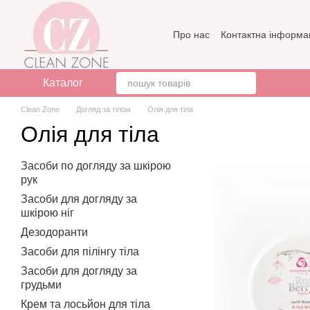
Перейти до основного контенту
Про нас
Контактна інформа
Бренди
Відгуки про мага
Каталог
Clean Zone
Догляд за тілом
Олія для тіла
Олія для тіла
Засоби по догляду за шкірою
рук
Засоби для догляду за
шкірою ніг
Дезодоранти
Засоби для пілінгу тіла
Засоби для догляду за
грудьми
Крем та лосьйон для тіла