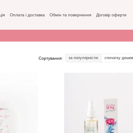
ція
Оплата і доставка
Обмін та повернення
Договір оферти
зин
Політика конфіденційності
за популярністю
спочатку деше
Сортування: