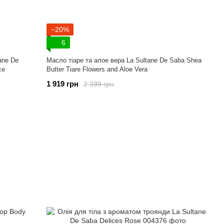
−20%
6
ane De
Масло тіаре та алое вера La Sultane De Saba Shea
ce
Butter Tiare Flowers and Aloe Vera
1 919 грн
2 399 грн