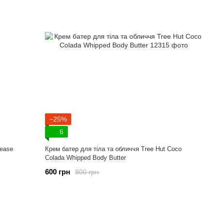
−25%
6
ease
Крем батер для тіла та обличчя Tree Hut Coco
Colada Whipped Body Butter
600 грн
800 грн