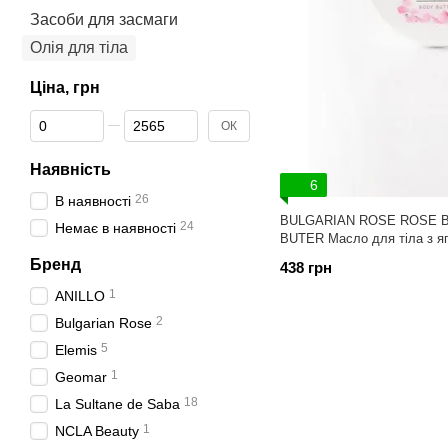
Засоби для засмаги
Олія для тіла
Ціна, грн
Від Ціна, грн
До Ціна, грн
ОК
Наявність
6
26
В наявності
BULGARIAN ROSE ROSE 
24
Немає в наявності
BUTER Масло для тіла з яг
Бренд
438 грн
1
ANILLO
2
Bulgarian Rose
5
Elemis
1
Geomar
18
La Sultane de Saba
1
NCLA Beauty