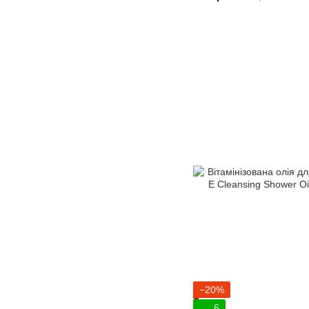
−20%
6