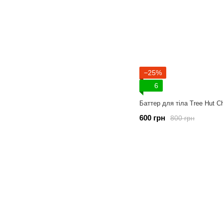
−25%
6
Баттер для тіла Tree Hut C
600 грн
800 грн