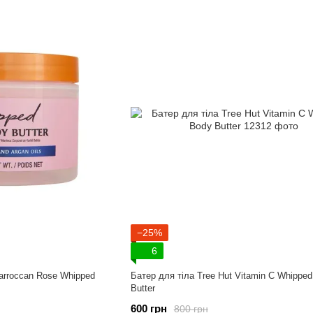
−25%
6
Marroccan Rose Whipped
Батер для тіла Tree Hut Vitamin C Whippe
Butter
600 грн
800 грн