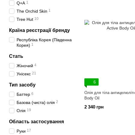
1
Q+A
1
The Orchid Skin
10
Tree Hut
Країна реєстрації бренду
Республіка Корея (Південна
1
Корея)
Стать
4
Жіночий
21
Унісекс
6
Тип засобу
Олія для тіла антицелюлітн
6
Баттер
Body Oil
2
Базова (чиста) олія
2 340 грн
19
Олія
Область застосування
17
Руки