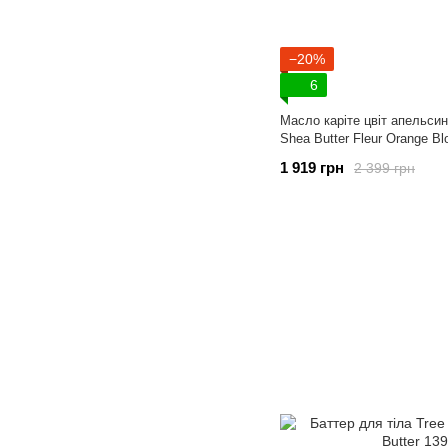
−20%
6
Масло каріте цвіт апельсин
Shea Butter Fleur Orange B
1 919 грн
2 399 грн