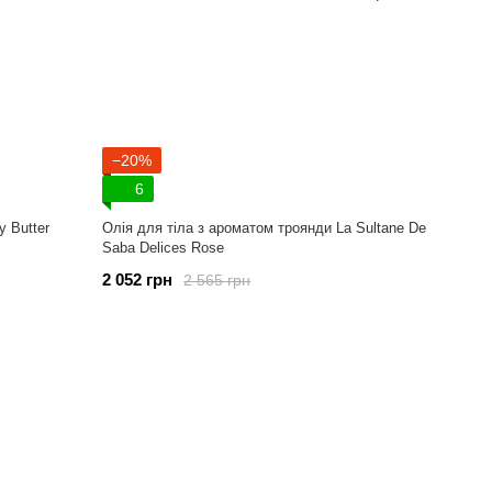
−20%
6
y Butter
Oлія для тіла з ароматом троянди La Sultane De
Saba Delices Rose
2 052 грн
2 565 грн