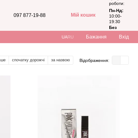
роботи:
Пн-Нд:
Мій кошик
097 877-19-88
10:00-
19:30
Без
вихідних
Бажання
Вхід
UA
RU
вше
спочатку дорожчі
за назвою
Відображення: