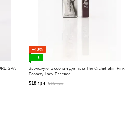
−40%
6
URE SPA
Зволожуюча есенція для тіла The Orchid Skin Pink
Fantasy Lady Essence
518 грн
863 грн