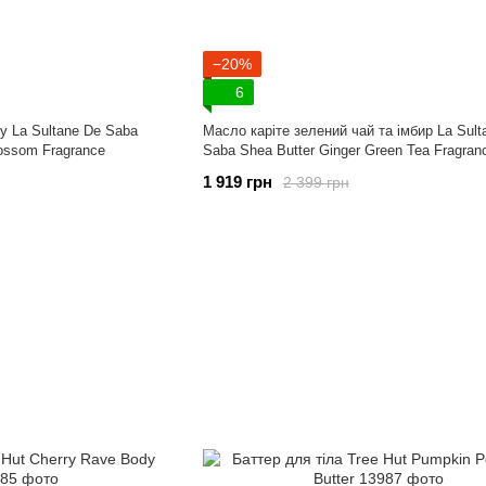
−20%
6
у La Sultane De Saba
Масло каріте зелений чай та імбир La Sult
lossom Fragrance
Saba Shea Butter Ginger Green Tea Fragran
1 919 грн
2 399 грн