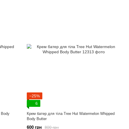
−25%
6
d Body
Крем батер для тіла Tree Hut Watermelon Whipped
Body Butter
600 грн
800 грн