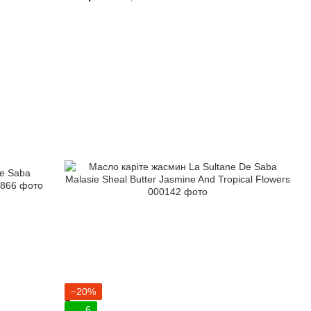
−20%
6