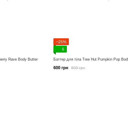
−25%
6
herry Rave Body Butter
Баттер для тіла Tree Hut Pumpkin Pop Bod
600 грн
800 грн