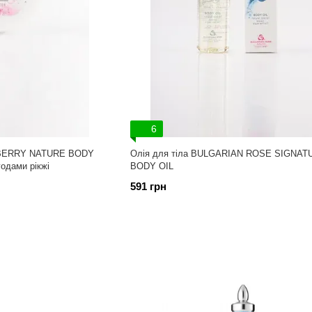
6
BERRY NATURE BODY
Олія для тіла BULGARIAN ROSE SIGNAT
одами рікжі
BODY OIL
591 грн