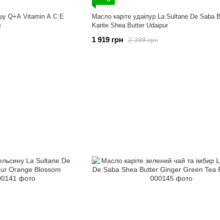
ушу Q+A Vitamin A C E
Масло каріте удаіпур La Sultane De Saba 
л
Karite Shea Butter Udaipur
1 919 грн
2 399 грн