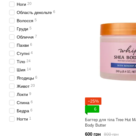
20
Ноги
6
Область декольте
5
Волосся
5
Груди
7
Обличчя
6
Пахви
4
Ступні
24
Тіло
14
Шия
6
Ягодицы
20
Живот
9
Локти
−25%
6
Спина
6
6
Бедра
1
Ногти
Баттер для тіла Tree Hut 
Body Butter
600 грн
800 грн