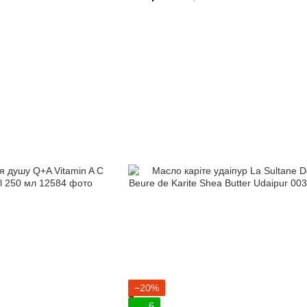
−20%
6