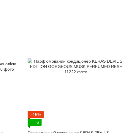
−15%
6
єю
Парфюмований кондиціонер KERAS DEVIL'S