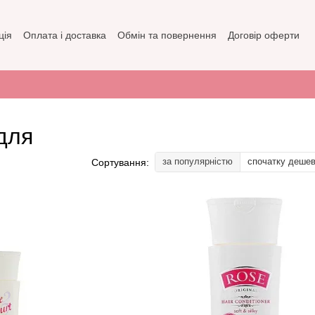
ція
Оплата і доставка
Обмін та повернення
Договір оферти
зин
Політика конфіденційності
для
за популярністю
спочатку деше
Сортування: