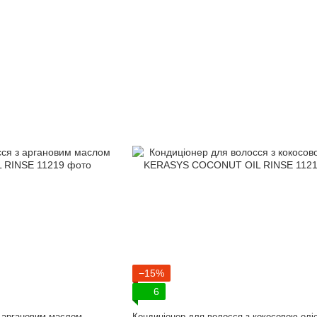
−15%
6
з аргановим маслом
Кондиціонер для волосся з кокосовою олі