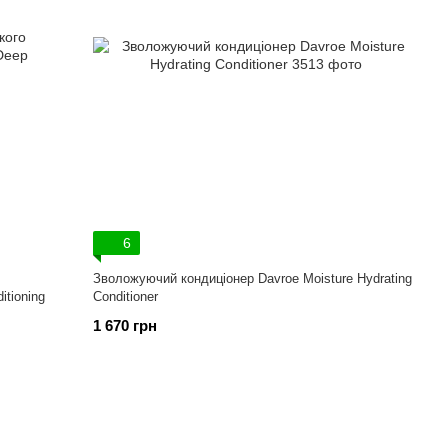
6
Зволожуючий кондиціонер Davroe Moisture Hydrating
itioning
Conditioner
1 670 грн