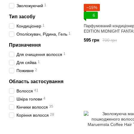
1
Зволожуючий
−15%
6
Тип засобу
1
Кондиціонер
Парфумований кондиціоне
EDITION MIDNIGHT FANT
1
Ополіскувач, Рідина, Гель
595 грн
700 грн
Призначення
1
Для очищення волосся
1
Для сяйва
2
Поживне
Область застосування
41
Волосся
4
Шкіра голови
35
Кінчики волосся
28
Коріння волосся