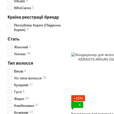
6
Rituals
2
WhoCares
Країна реєстрації бренду
Республіка Корея (Південна
4
Корея)
Стать
2
Жіночий
46
Унісекс
Тип волосся
4
Вікові
33
Усі типи волосся
17
Кучеряві
9
Густі
−15%
28
Жирні
6
47
Комбіновані
13
Кучеряві
Кондиціонер для волосся 