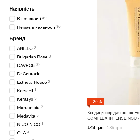
Наявність
49
В наявності
30
Немає в наявності
Бренд
2
ANILLO
3
Bulgarian Rose
32
DAVROE
1
Dr.Ceuracle
3
Esthetic House
1
Karseell
5
Kerasys
−20%
2
Maruemsta
Кондиционер для волос Es
5
Medavita
COMPLEX INTENSE NOUR
1
NICO NICO
148 грн
185 грн
4
Q+A