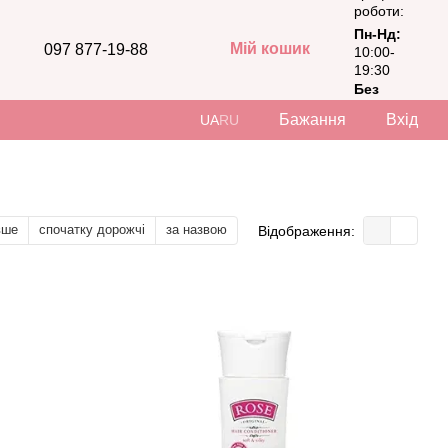
роботи:
Пн-Нд:
Мій кошик
097 877-19-88
10:00-
19:30
Без
вихідних
Бажання
Вхід
UA
RU
вше
спочатку дорожчі
за назвою
Відображення: