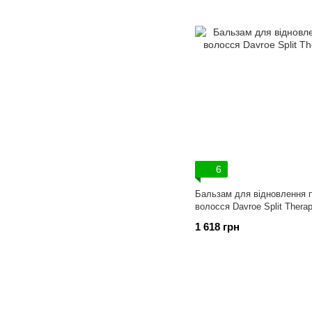
6
Бальзам для відновлення п
волосся Davroe Split Thera
1 618 грн