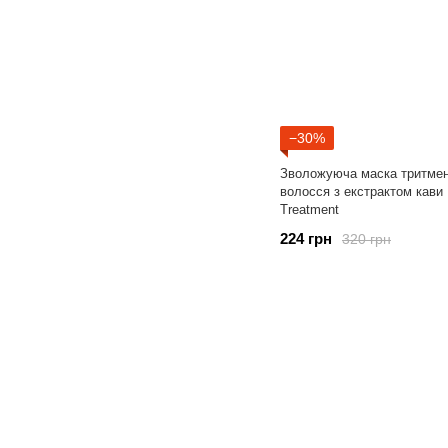
−30%
Зволожуюча маска тритмен
волосся з екстрактом кави 
Treatment
224 грн
320 грн