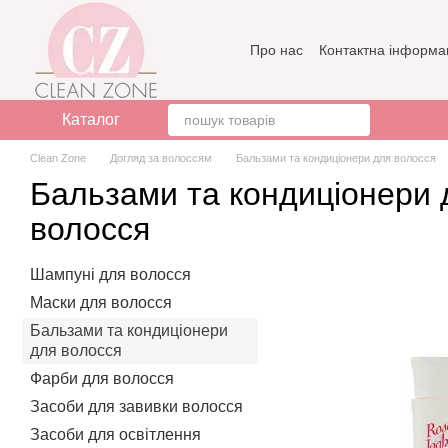
Перейти до основного контенту
Про нас
Контактна інформа
Бренди
Відгуки про мага
Каталог
Clean Zone
Догляд за волоссям
Бальзами та кондиціонери для волосся
Бальзами та кондиціонери 
волосся
Шампуні для волосся
Маски для волосся
Бальзами та кондиціонери
для волосся
Фарби для волосся
Засоби для завивки волосся
Засоби для освітлення