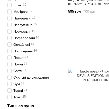
KERASYS ARGAN OIL RIN
35
Ломкі
595 грн
700 грн
1
Меліроване
19
Натуральні
35
Неслухняне
44
Нормальні
16
Пофарбовані
44
Ослаблені
36
Пошкоджені
1
Пористі
14
Прямі
11
Світлі
9
Схильні до випадання
38
Сухі
21
Товсті
25
Тонкі
Тип шампуню