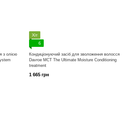
Хіт
6
я з олією
Кондиціонуючий засіб для зволоження волосся
System
Davroe MCT The Ultimate Moisture Conditioning
treatment
1 665 грн