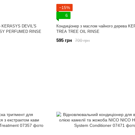
−15%
6
р KERASYS DEVIL'S
Кондиціонер з маслом чайного дерева K
ASY PERFUMED RINSE
TREA TREE OIL RINSE
595 грн
700 грн