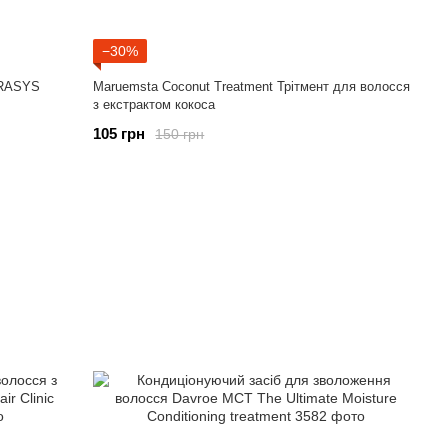
−30%
ERASYS
Maruemsta Coconut Treatment Трітмент для волосся
з екстрактом кокоса
105 грн
150 грн