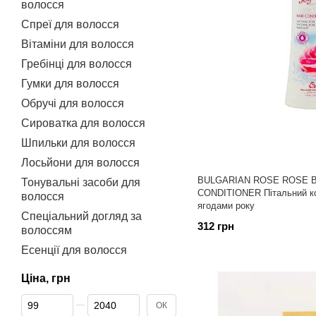
волосся
Спреї для волосся
Вітаміни для волосся
Гребінці для волосся
Гумки для волосся
Обручі для волосся
Сироватка для волосся
Шпильки для волосся
Лосьйони для волосся
BULGARIAN ROSE ROSE 
Тонувальні засоби для
CONDITIONER Пітальний ко
волосся
ягодами року
Спеціальний догляд за
312 грн
волоссям
Есенції для волосся
Ціна, грн
Від Ціна, грн
До Ціна, грн
ОК