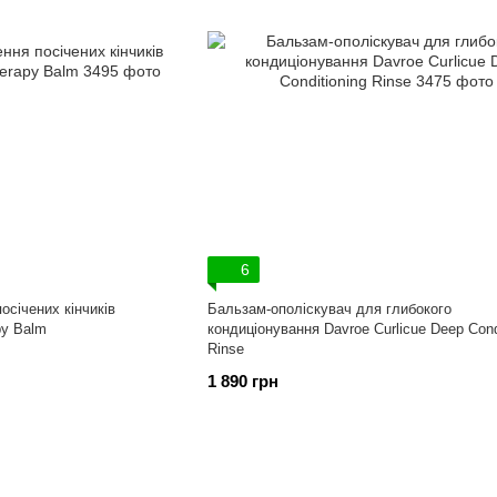
6
осічених кінчиків
Бальзам-ополіскувач для глибокого
py Balm
кондиціонування Davroe Curlicue Deep Cond
Rinse
1 890 грн