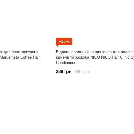
−15%
т для пошкодженого
Відновлювальний кондиціонер для волосс
Maruemsta Coffee Hair
камелії та жожоба NICO NICO Hair Clinic 
Conditioner
289 грн
340 грн