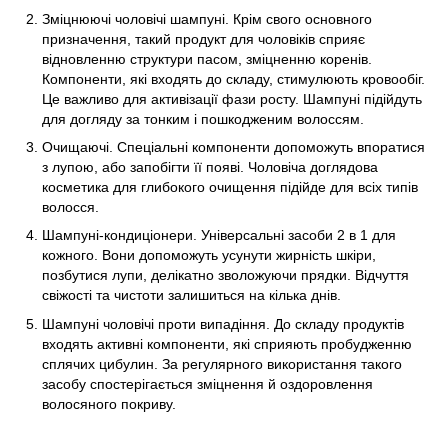
Зміцнюючі чоловічі шампуні. Крім свого основного
призначення, такий продукт для чоловіків сприяє
відновленню структури пасом, зміцненню коренів.
Компоненти, які входять до складу, стимулюють кровообіг.
Це важливо для активізації фази росту. Шампуні підійдуть
для догляду за тонким і пошкодженим волоссям.
Очищаючі. Спеціальні компоненти допоможуть впоратися
з лупою, або запобігти її появі. Чоловіча доглядова
косметика для глибокого очищення підійде для всіх типів
волосся.
Шампуні-кондиціонери. Універсальні засоби 2 в 1 для
кожного. Вони допоможуть усунути жирність шкіри,
позбутися лупи, делікатно зволожуючи прядки. Відчуття
свіжості та чистоти залишиться на кілька днів.
Шампуні чоловічі проти випадіння. До складу продуктів
входять активні компоненти, які сприяють пробудженню
сплячих цибулин. За регулярного використання такого
засобу спостерігається зміцнення й оздоровлення
волосяного покриву.