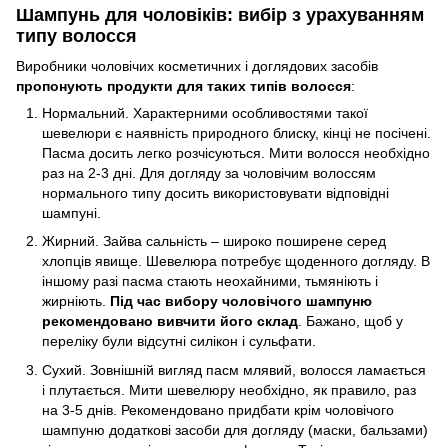
Шампунь для чоловіків: вибір з урахуванням
типу волосся
Виробники чоловічих косметичних і доглядових засобів
пропонують продукти для таких типів волосся
:
Нормальний. Характерними особливостями такої
шевелюри є наявність природного блиску, кінці не посічені.
Пасма досить легко розчісуються. Мити волосся необхідно
раз на 2-3 дні. Для догляду за чоловічим волоссям
нормального типу досить використовувати відповідні
шампуні.
Жирний. Зайва сальність – широко поширене серед
хлопців явище. Шевелюра потребує щоденного догляду. В
іншому разі пасма стають неохайними, тьмяніють і
жирніють.
Під час вибору чоловічого шампуню
рекомендовано вивчити його склад
. Бажано, щоб у
переліку були відсутні силікон і сульфати.
Сухий. Зовнішній вигляд пасм млявий, волосся ламається
і плутається. Мити шевелюру необхідно, як правило, раз
на 3-5 днів. Рекомендовано придбати крім чоловічого
шампуню додаткові засоби для догляду (маски, бальзами)