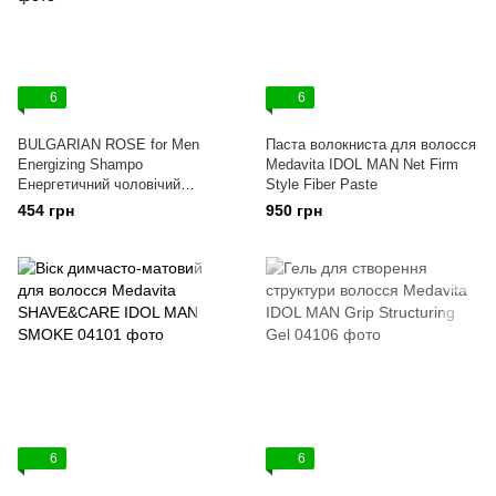
6
6
BULGARIAN ROSE for Men
Паста волокниста для волосся
Energizing Shampo
Medavita IDOL MAN Net Firm
Енергетичний чоловічий
Style Fiber Paste
шампунь для волосся
454 грн
950 грн
6
6