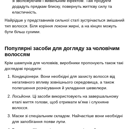
зі зволожуючим і живильним ефектом. Такі продукти
додадуть прядкам блиску, повернуть життєву силу та
еластичність.
Найрідше у представників сильної статі зустрічається змішаний
тип волосся. Біля коріння локони жирні, а на кінцях можуть
бути більш сухими.
Популярні засоби для догляду за чоловічим
волоссям
Крім шампунів для чоловіків, виробники пропонують також такі
доглядові продукти:
Кондиціонери. Вони необхідні для захисту волосся від
негативного впливу зовнішнього середовища, а також
полегшення розчісування й укладання шевелюри.
Лосьйони. Ці засоби використовують на завершальному
етапі миття голови, щоб отримати м'яке і слухняне
волосся.
Маски зі спеціальним складом. Найчастіше вони необхідні
для запобігання появи лупи.