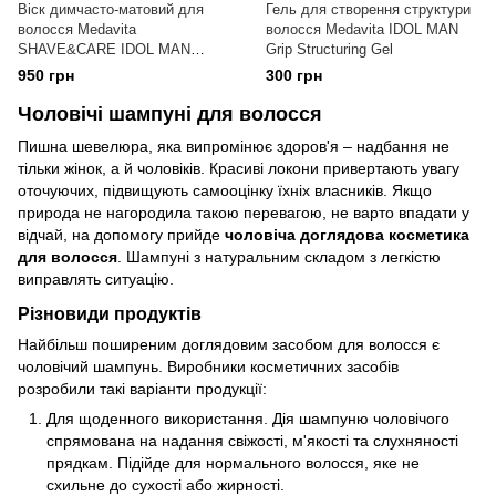
Віск димчасто-матовий для
Гель для створення структури
волосся Medavita
волосся Medavita IDOL MAN
SHAVE&CARE IDOL MAN
Grip Structuring Gel
SMOKE
950 грн
300 грн
Чоловічі шампуні для волосся
Пишна шевелюра, яка випромінює здоров'я – надбання не
тільки жінок, а й чоловіків. Красиві локони привертають увагу
оточуючих, підвищують самооцінку їхніх власників. Якщо
природа не нагородила такою перевагою, не варто впадати у
відчай, на допомогу прийде
чоловіча доглядова косметика
для волосся
. Шампуні з натуральним складом з легкістю
виправлять ситуацію.
Різновиди продуктів
Найбільш поширеним доглядовим засобом для волосся є
чоловічий шампунь. Виробники косметичних засобів
розробили такі варіанти продукції:
Для щоденного використання. Дія шампуню чоловічого
спрямована на надання свіжості, м'якості та слухняності
прядкам. Підійде для нормального волосся, яке не
схильне до сухості або жирності.