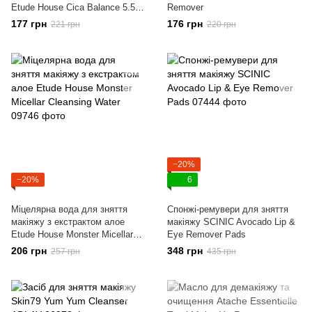
Etude House Cica Balance 5.5
Remover
Lip&Eye Remover
177 грн
176 грн
221 грн
220 грн
−20%
−20%
6
Міцелярна вода для зняття
Спонжі-ремувери для зняття
макіяжу з екстрактом алое
макіяжу SCINIC Avocado Lip &
Etude House Monster Micellar
Eye Remover Pads
Cleansing Water
206 грн
348 грн
257 грн
435 грн