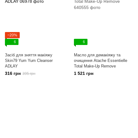
−20%
6
6
Засіб для зняття макіяжу
Масло для демакіяжу та
Skin79 Yum Yum Cleanser
очищення Atache Essentielle
ADLAY
Total Make-Up Remove
316 грн
1 521 грн
395 грн