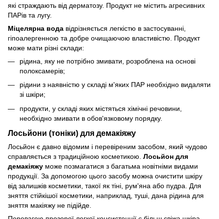
які страждають від дерматозу. Продукт не містить агресивних
ПАРів та лугу.
Міцелярна вода
відрізняється легкістю в застосуванні,
гіпоалергенною та добре очищаючою властивістю. Продукт
може мати різні склади:
рідина, яку не потрібно змивати, розроблена на основі
полоксамерів;
рідини з наявністю у складі м'яких ПАР необхідно видаляти
зі шкіри;
продукти, у складі яких містяться хімічні речовини,
необхідно змивати в обов'язковому порядку.
Лосьйони (тоніки) для демакіяжу
Лосьйон є давно відомим і перевіреним засобом, який чудово
справляється з традиційною косметикою.
Лосьйон для
демакіяжу
може позмагатися з багатьма новітніми видами
продукції. За допомогою цього засобу можна очистити шкіру
від залишків косметики, такої як тіні, рум'яна або пудра. Для
зняття стійкішої косметики, наприклад, туші, дана рідина для
зняття макіяжу не підійде.
Перевагою прозорої легкої консистенції є більш свіжа шкіра