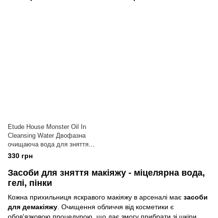
Etude House Monster Oil In
Cleansing Water Двофазна
очищаюча вода для зняття
стійкого макіяжу
330 грн
Засоби для зняття макіяжу - міцелярна вода,
гелі, пінки
Кожна прихильниця яскравого макіяжу в арсеналі має
засоби
для демакіяжу
. Очищення обличчя від косметики є
обов'язковою процедурою, що дає змогу прибрати зі шкіри