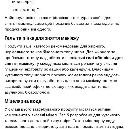
типи шкіри;
вікові категорії.
Найпопулярнішою класифікацією є текстура засобів для
зняття макіяжу, саме цей показник більше за інших відрізняє
продукт один від одного.
Гель та пінка для зняття макіяжу
Продукти з цієї категорії рекомендовані для жирного,
нормального та комбінованого типу шкіри. Для жирного та
проблемного типу слід обирати спеціальні
гелі або пінки для
зняття макіяжу
, у складі яких містяться речовини у вигляді
гліцерину, екстракту ромашки або календули. Власницям
чутливого типу шкірного покриву косметологи рекомендують
використовувати пінку або гель для зняття макіяжу, що має
заспокійливий ефект, до складу яких входить пантенол,
азуленом, бісабололом.
Міцелярна вода
У складі цього затребуваного продукту містяться активні
компоненти у вигляді міцел. Засіб розроблено для чутливого
та схильного до алергій типу шкіри. Також міцелярну воду
рекомендовано використовувати навіть немовлятам та людям,