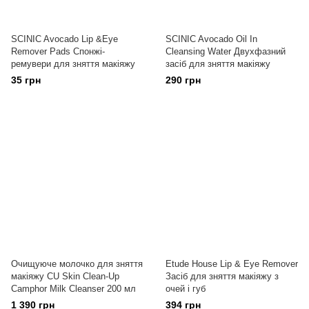
SCINIC Avocado Lip &Eye
SCINIC Avocado Oil In
Remover Pads Спонжі-
Cleansing Water Двухфазний
ремувери для зняття макіяжу
засіб для зняття макіяжу
35 грн
290 грн
Очищуюче молочко для зняття
Etude House Lip & Eye Remover
макіяжу CU Skin Сlean-Up
Засіб для зняття макіяжу з
Camphor Milk Cleanser 200 мл
очей і губ
1 390 грн
394 грн