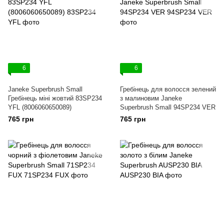
6
6
Janeke Superbrush Small
Гребінець для волосся зелений
Гребінець міні жовтий 83SP234
з малиновим Janeke
YFL (8006060650089)
Superbrush Small 94SP234 VER
765 грн
765 грн