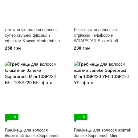
Лак для укладання волосся
Резинка для волосся зі
супер сильної фіксації з
стрічкою Invisibobble
ефектом блиску Mirato Intesa
WRAPSTAR Snake it off
Styling Shiny Effect
258 грн
230 грн
6
6
Гребінець для волосся
Гребінець для волосся жовтий
блакитний Janeke Superbrush
Janeke Superbrush Mini