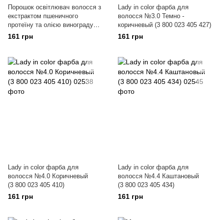
Порошок освітлювач волосся з
Lady in color фарба для
екстрактом пшеничного
волосся №3.0 Темно -
протеїну та олією винограду
коричневый (3 800 023 405 427)
Aguarelle BLON - ON NEW
161 грн
161 грн
Lady in color фарба для
Lady in color фарба для
волосся №4.0 Коричневый
волосся №4.4 Каштановый
(3 800 023 405 410)
(3 800 023 405 434)
161 грн
161 грн