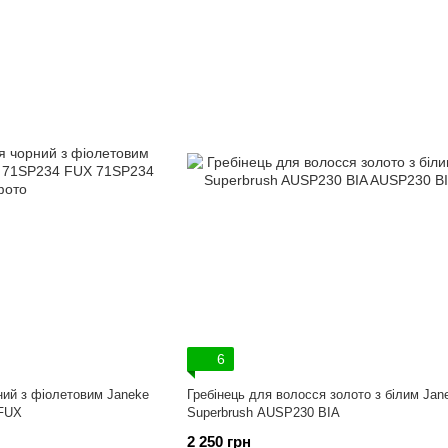
6
ний з фіолетовим Janeke
Гребінець для волосся золото з білим Jan
 FUX
Superbrush AUSP230 BIA
2 250 грн