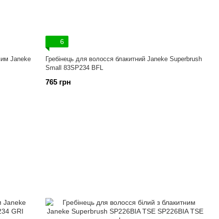
6
вим Janeke
Гребінець для волосся блакитний Janeke Superbrush
Small 83SP234 ВFL
765 грн