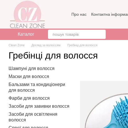
Перейти до основного контенту
Про нас
Контактна інформа
Бренди
Відгуки про мага
Каталог
Clean Zone
Догляд за волоссям
Гребінці для волосся
Гребінці для волосся
Шампуні для волосся
Маски для волосся
Бальзами та кондиціонери
для волосся
Фарби для волосся
Засоби для завивки волосся
Засоби для освітлення
волосся
Спреї для волосся