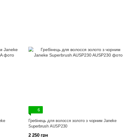
6
eke
Гребінець для волосся золото з чорним Janeke
Superbrush AUSP230
2 250 грн