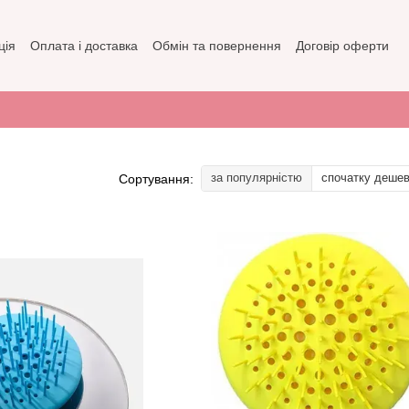
ція
Оплата і доставка
Обмін та повернення
Договір оферти
зин
Політика конфіденційності
за популярністю
спочатку деше
Сортування: