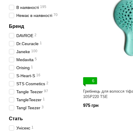
195
В наявності
70
Немає в наявності
Бренд
2
DAVROE
1
Dr.Ceuracle
100
Janeke
5
Medavita
1
Orising
16
S-Heart-S
6
2
STS Cosmetics
97
Гребінець для волосся тіфа
Tangle Teezer
10SP220 TSE
1
TangleTeezer
975 грн
3
Tangl Teezer
Стать
1
Унісекс