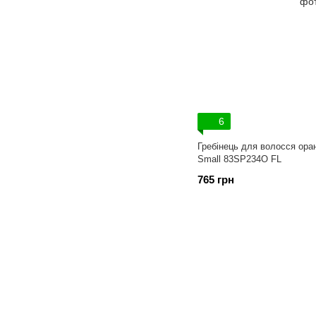
6
Гребінець для волосся ора
Small 83SP234O FL
765 грн