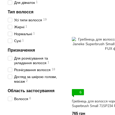
1
Для дівчаток
Тип волосся
19
Усі типи волосся
1
Жирні
1
Нормальні
1
Сухі
Призначення
Для розчісування та
1
укладання волосся
18
Розчісування волосся
Догляд за шкірою голови,
2
масаж
Область застосування
6
6
Волосся
Гребінець для волосся чор
Superbrush Small 71SP234
765 грн