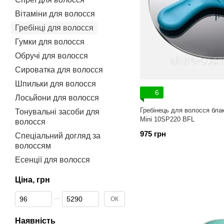
Вітаміни для волосся
Гребінці для волосся
Гумки для волосся
Обручі для волосся
Сироватка для волосся
Шпильки для волосся
6
Лосьйони для волосся
Гребінець для волосся бла
Тонувальні засоби для
Mini 10SP220 ВFL
волосся
975 грн
Спеціальний догляд за
волоссям
Есенції для волосся
Ціна, грн
Від Ціна, грн
До Ціна, грн
ОК
Наявність