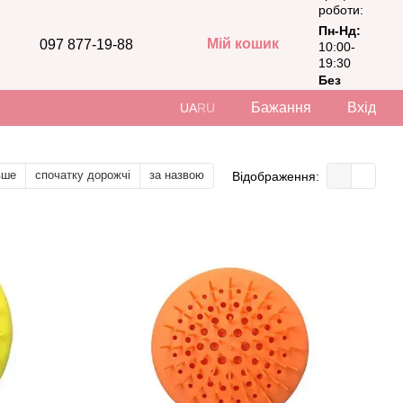
роботи:
Пн-Нд:
Мій кошик
097 877-19-88
10:00-
19:30
Без
вихідних
Бажання
Вхід
UA
RU
вше
спочатку дорожчі
за назвою
Відображення: