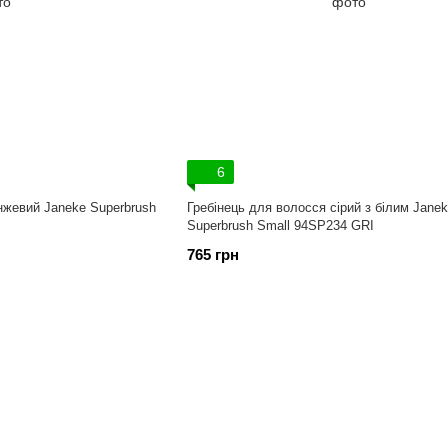
6
нжевий Janeke Superbrush
Гребінець для волосся сірий з білим Jane
Superbrush Small 94SP234 GRI
765 грн