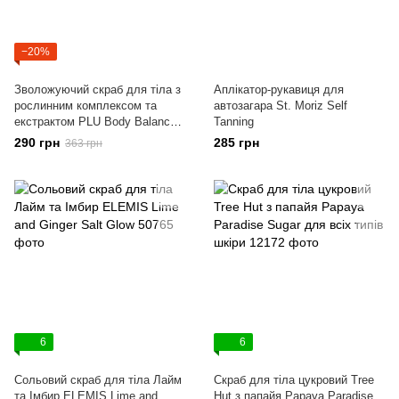
−20%
Зволожуючий скраб для тіла з
Аплікатор-рукавиця для
рослинним комплексом та
автозагара St. Moriz Self
екстрактом PLU Body Balance
Tanning
Moisturizing Complex Scrub
290 грн
285 грн
363 грн
6
6
Сольовий скраб для тіла Лайм
Скраб для тіла цукровий Tree
та Імбир ELEMIS Lime and
Hut з папайя Papaya Paradise