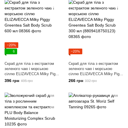
−20%
6
−20%
Скраб для тіла з екстрактом
Скраб для тіла з екстрактом
зеленого чаю і морською
зеленого чаю і морською
сіллю ELIZAVECCA Milky Piggy
сіллю ELIZAVECCA Milky Piggy
Greentea Salt Body Scrub 600
Greentea Salt Body Scrub 300
396 грн
266 грн
495 грн
332 грн
мл
мл (8809418750123)