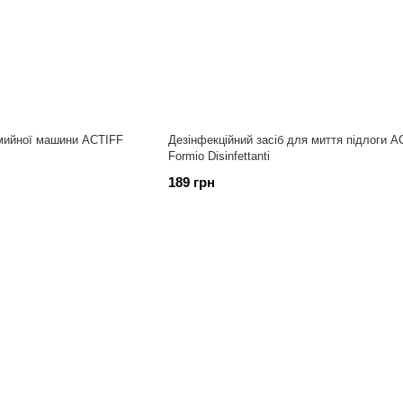
мийної машини ACTIFF
Дезінфекційний засіб для миття підлоги A
Formio Disinfettanti
189 грн