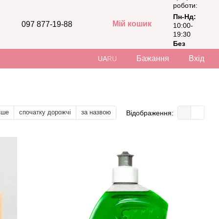
роботи:
Пн-Нд:
Мій кошик
097 877-19-88
10:00-
19:30
Без
вихідних
Бажання
Вхід
UA
RU
вше
спочатку дорожчі
за назвою
Відображення: