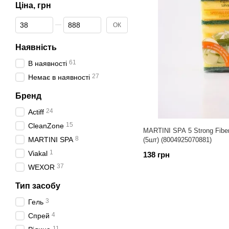
Ціна, грн
Від Ціна, грн
До Ціна, грн
ОК
Наявність
61
В наявності
27
Немає в наявності
Бренд
24
Actiff
15
CleanZone
MARTINI SPA 5 Strong Fibe
8
MARTINI SPA
(5шт) (8004925070881)
1
Viakal
138 грн
37
WEXOR
Тип засобу
3
Гель
4
Спрей
11