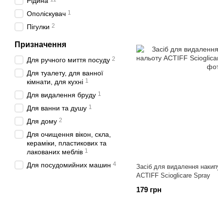
Рідина
1
Ополіскувач
2
Пігулки
Призначення
2
Для ручного миття посуду
Для туалету, для ванної
1
кімнати, для кухні
1
Для видалення бруду
1
Для ванни та душу
2
Для дому
Для очищення вікон, скла,
кераміки, пластикових та
1
лакованих меблів
4
Для посудомийних машин
Засіб для видалення накип
ACTIFF Scioglicare Spray
179 грн