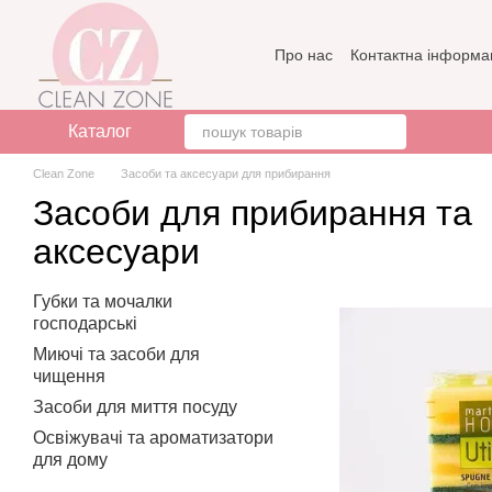
Перейти до основного контенту
Про нас
Контактна інформа
Бренди
Відгуки про мага
Каталог
Clean Zone
Засоби та аксесуари для прибирання
Засоби для прибирання та
аксесуари
Губки та мочалки
господарські
Миючі та засоби для
чищення
Засоби для миття посуду
Освіжувачі та ароматизатори
для дому