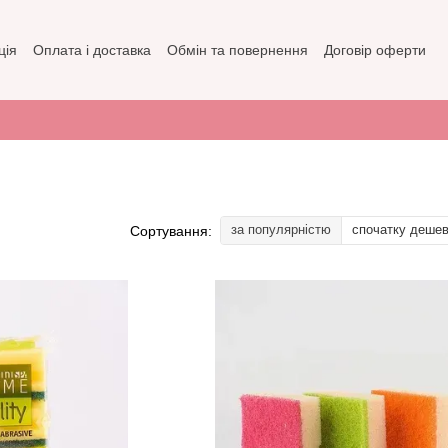
ція
Оплата і доставка
Обмін та повернення
Договір оферти
зин
Політика конфіденційності
за популярністю
спочатку деше
Сортування: