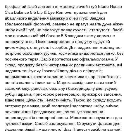
Двофазний засіб для зняття макіяжу з очей і губ Etude House
Cica Balance 5.5 Lip & Eye Remover призначений для
дбайливого видалення макіяжу з очей і губ. Завдяки
збалансованій формулі, ремувер не дратує навіть дуже ніжну
шкіру очей і губ, не провокує появу сухості і стягнутості. Засіб
має оптимальний рН баланс 5.5 завдяки якому дерма не
пересушується. Після використання продукту відсутній
дискомфорт, стянутість і свербіж. Для видалення макіяжу не
потрібно особливих зусиль, косметика видаляється легко, без
посиленого тертя. Засіб протестовано офтальмологами. У
складі продукту безліч натуральних рослинних екстрактів, які
надають тонізуючу і заспокійливу дію на епідерміс,
допомагають вивести залишки косметики з пор, запобігають
появі запалень і висипань. Мадекассосід чинить активний
заспокійливу, ранозагоювальну і бактерицидну дію, усуває
рубці і шрами, прискорює регенерацію, прискорює загоєння,
відновлює щільність і еластичність. Також, до складу входить
екстракт ромашки, який зволожує і заспокоює шкіру, знімає
почервоніння і роздратування, зменшує запалення і
перешкоджає їх повторної появи. Може застосовуватися для
чутливої шкіри. Спосіб застосування: Струснути флакон для
з'єднання рідкої і маслянистої фаз. Нанести засіб на ватний