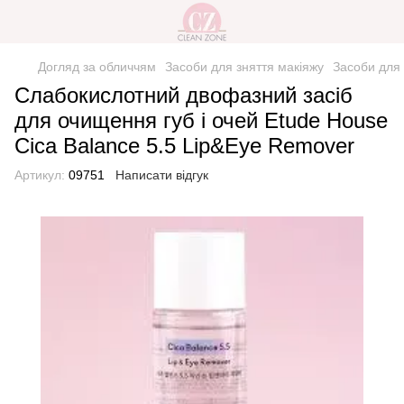
Догляд за обличчям
Засоби для зняття макіяжу
Засоби для 
Слабокислотний двофазний засіб
для очищення губ і очей Etude House
Cica Balance 5.5 Lip&Eye Remover
Артикул:
09751
Написати відгук