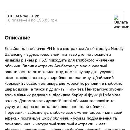
ОПЛАТА ЧАСТЯМИ
6 платежей по 155.83 грн
Описание
Лосьйон для обличчя PH 5,5 з екстрактом Альбатрелус Needly
Balancing - відновлювальний, миттєво діючий лосьйон з
низьким рівнем pH 5,5 підходить для глибокого живлення
обличчя. Вплив екстракту Альбатрелус має лікувальні
властивості та антиоксидантну, пом'якшуючу дію, усуває
пігментацію, і активізує вироблення еластину. Дбайливий
кремовий лосьйон активізує дію корисних речовин в глибоких
шарах шкіри, а також підсилить іі імунітет. Нейтралізує згубний
вплив вільних радикалів, підсилює бар'єрні функції і зберігає
вологу. Допомагають чутливій шкірі обличчя заспокоїти та
усунути подразнення та почервоніння шкіри обличчя.
Переваги: - забезпечує глибоке зволоження шкіри. - миттєвий
ефект. - пом'якшує шкіру обличчя. - усуває подразнення та
почервоніння. - натуральні живильні екстракти. - має
лікувальні властивості. - підсилює бар'єрні функції. - регенерує