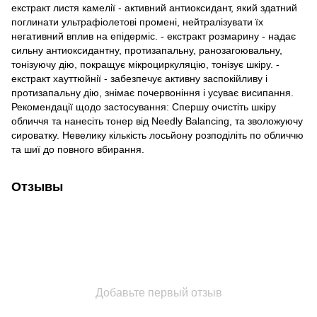
екстракт листя камелії - активний антиоксидант, який здатний
поглинати ультрафіолетові промені, нейтралізувати їх
негативний вплив на епідерміс. - екстракт розмарину - надає
сильну антиоксидантну, протизапальну, ранозагоювальну,
тонізуючу дію, покращує мікроциркуляцію, тонізує шкіру. -
екстракт хауттюйнії - забезпечує активну заспокійливу і
протизапальну дію, знімає почервоніння і усуває висипання.
Рекомендації щодо застосування: Спершу очистіть шкіру
обличчя та нанесіть тонер від Needly Balancing, та зволожуючу
сироватку. Невелику кількість лосьйону розподіліть по обличчю
та шиї до повного вбирання.
Отзывы
Добавьте первый отзыв