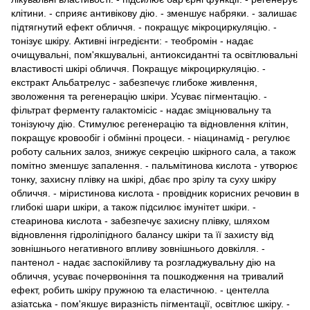
клітини. - сприяє антивікову дію. - зменшує набряки. - залишає
підтягнутий ефект обличчя. - покращує мікроциркуляцію. -
тонізує шкіру. Активні інгредієнти: - теобромін - надає
очищувальні, пом'якшувальні, антиоксидантні та освітлювальні
властивості шкірі обличчя. Покращує мікроциркуляцію. -
екстракт Альбатрелус - забезпечує глибоке живлення,
зволоження та регенерацію шкіри. Усуває пігментацію. -
фільтрат ферменту галактомісіс - надає зміцнювальну та
тонізуючу дію. Стимулює регенерацію та відновлення клітин,
покращує кровообіг і обмінні процеси. - ніацинамід - регулює
роботу сальних залоз, знижує секрецію шкірного сала, а також
помітно зменшує запалення. - пальмітинова кислота - утворює
тонку, захисну плівку на шкірі, дбає про зрілу та суху шкіру
обличчя. - міристинова кислота - провідник корисних речовин в
глибокі шари шкіри, а також підсилює імунітет шкіри. -
стеаринова кислота - забезпечує захисну плівку, шляхом
відновлення гідроліпідного балансу шкіри та її захисту від
зовнішнього негативного впливу зовнішнього довкілля. -
пантенол - надає заспокійливу та розгладжувальну дію на
обличчя, усуває почервоніння та пошкодження на тривалий
ефект, робить шкіру пружною та еластичною. - центелла
азіатська - пом'якшує виразність пігментації, освітлює шкіру. -