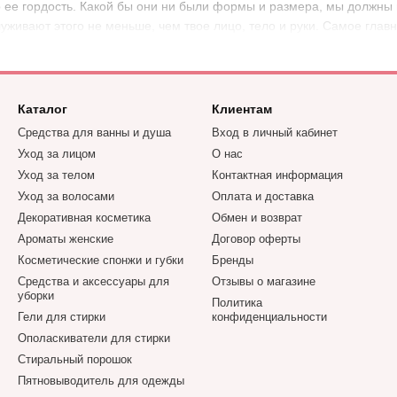
 ее гордость. Какой бы они ни были формы и размера, мы должны и
уживают этого не меньше, чем твое лицо, тело и руки. Самое главн
Каталог
Клиентам
Средства для ванны и душа
Вход в личный кабинет
Уход за лицом
О нас
Уход за телом
Контактная информация
Уход за волосами
Оплата и доставка
Декоративная косметика
Обмен и возврат
Ароматы женские
Договор оферты
Косметические спонжи и губки
Бренды
Средства и аксессуары для
Отзывы о магазине
уборки
Политика
Гели для стирки
конфиденциальности
Ополаскиватели для стирки
Стиральный порошок
Пятновыводитель для одежды