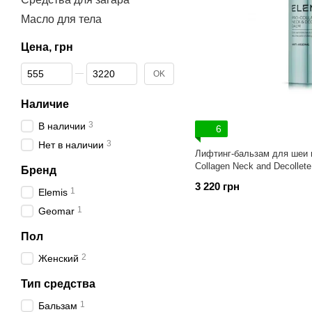
Масло для тела
Цена, грн
От Цена, грн
До Цена, грн
OK
Наличие
3
В наличии
6
3
Нет в наличии
Лифтинг-бальзам для шеи 
Collagen Neck and Decollet
Бренд
3 220 грн
1
Elemis
1
Geomar
Пол
2
Женский
Тип средства
1
Бальзам