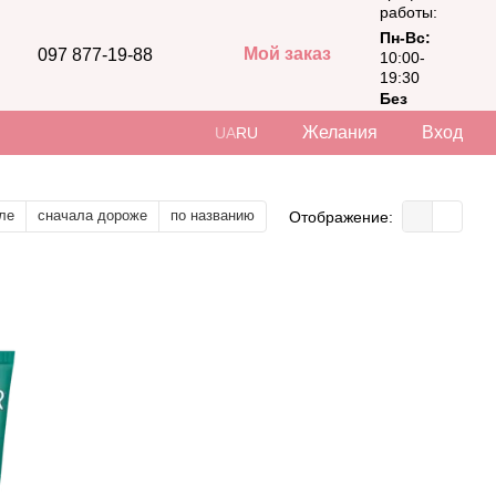
работы:
Пн-Вс:
Мой заказ
097 877-19-88
10:00-
19:30
Без
выходных
Желания
Вход
UA
RU
ле
сначала дороже
по названию
Отображение: