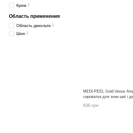
1
Крем
Область применения
1
Область декольте
1
Шея
MEDI-PEEL Gold Venus Am
сироватка для зони шиї і д
635 грн