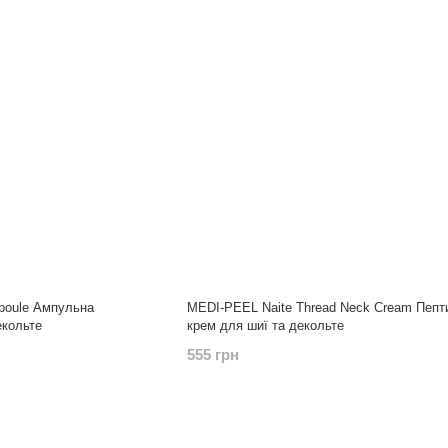
poule Ампульна
MEDI-PEEL Naite Thread Neck Cream Пепт
екольте
крем для шиї та декольте
555 грн