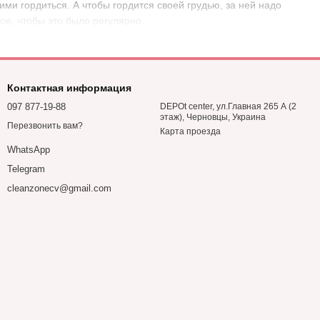
ми гордиться. А чтобы гордится своей грудью, за ней надо
ое, чтобы это было регулярно.
Контактная информация
097 877-19-88
DEPOt center, ул.Главная 265 А (2
этаж), Черновцы, Украина
Перезвонить вам?
Карта проезда
WhatsApp
Telegram
cleanzonecv@gmail.com