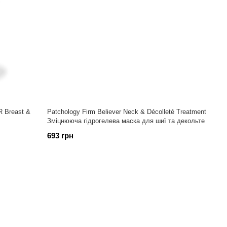
 Breast &
Patchology Firm Believer Neck & Décolleté Treatment
Зміцнююча гідрогелева маска для шиї та декольте
693 грн