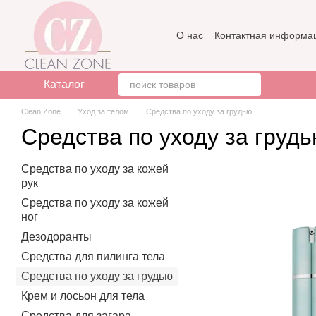
Перейти к основному контенту
О нас
Контактная информа
Бренды
Отзывы о магази
Каталог
Clean Zone
Уход за телом
Средства по уходу за грудью
Средства по уходу за груд
Средства по уходу за кожей
рук
Средства по уходу за кожей
ног
Дезодоранты
Средства для пилинга тела
Средства по уходу за грудью
Крем и лосьон для тела
Средства для загара