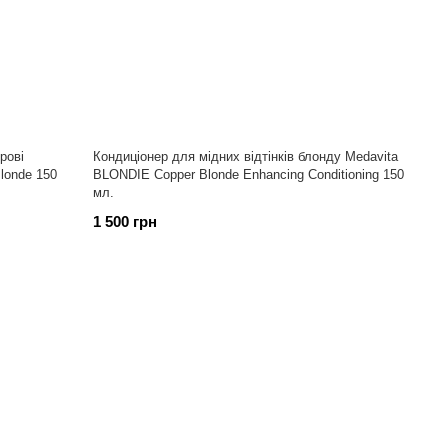
рові
Кондиціонер для мідних відтінків блонду Medavita
londe 150
BLONDIE Copper Blonde Enhancing Conditioning 150
мл.
1 500 грн