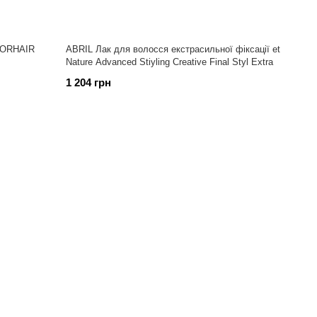
FORHAIR
ABRIL Лак для волосся екстрасильної фіксації et
Nature Advanced Stiyling Creative Final Styl Extra
1 204 грн