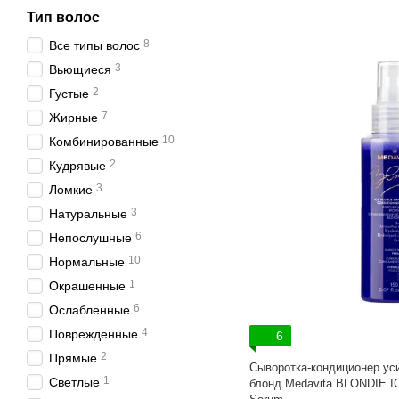
Тип волос
8
Все типы волос
3
Вьющиеся
2
Густые
7
Жирные
10
Комбинированные
2
Кудрявые
3
Ломкие
3
Натуральные
6
Непослушные
10
Нормальные
1
Окрашенные
6
Ослабленные
4
Поврежденные
6
2
Прямые
Сыворотка-кондиционер у
1
Светлые
блонд Medavita BLONDIE IC