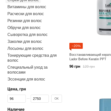
Витамины для волос
Расчески для волос
Резинки для волос
Обручи для волос
Сыворотка для волос
Заколки для волос
−20%
Лосьоны для волос
Восстанавливающий керати
Тонирующие средства для
Lador Before Keratin PPT
волос
96 грн
120 грн
Специальный уход за
волосами
Эссенции для волос
Цена, грн
От Цена, грн
До Цена, грн
OK
Наличие