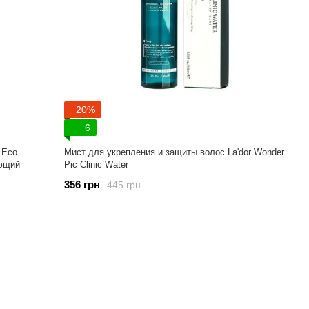
−20%
6
 Eco
Мист для укрепления и защиты волос La'dor Wonder
ующий
Pic Clinic Water
356 грн
445 грн