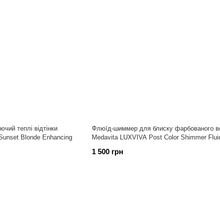
ючий теплі відтінки
Флюїд-шиммер для блиску фарбованого в
unset Blonde Enhancing
Medavita LUXVIVA Post Color Shimmer Flui
1 500 грн