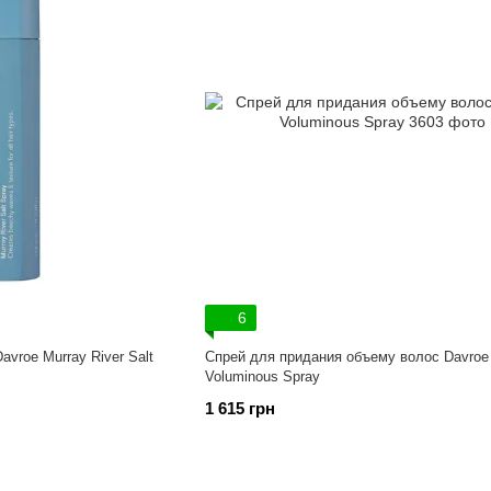
6
vroe Murray River Salt
Спрей для придания объему волос Davroe
Voluminous Spray
1 615 грн