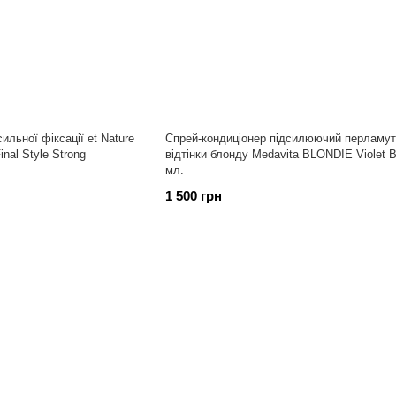
льної фіксації et Nature
Спрей-кондиціонер підсилюючий перламут
inal Style Strong
відтінки блонду Medavita BLONDIE Violet B
мл.
1 500 грн