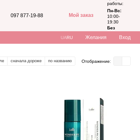
работы:
Пн-Вс:
Мой заказ
097 877-19-88
10:00-
19:30
Без
выходных
Желания
Вход
UA
RU
ле
сначала дороже
по названию
Отображение: