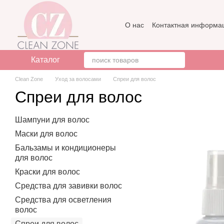
Перейти к основному контенту
О нас
Контактная информа
Бренды
Отзывы о магази
Каталог
Clean Zone
Уход за волосами
Спреи для волос
Спреи для волос
Шампуни для волос
Маски для волос
Бальзамы и кондиционеры
для волос
Краски для волос
Средства для завивки волос
Средства для осветления
волос
Спреи для волос