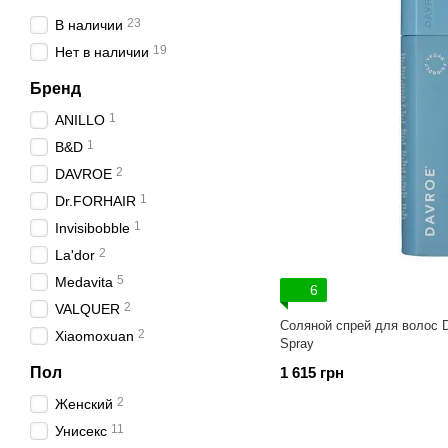
23
В наличии
19
Нет в наличии
Бренд
1
ANILLO
1
B&D
2
DAVROE
1
Dr.FORHAIR
1
Invisibobble
2
La'dor
5
Medavita
6
2
VALQUER
Соляной спрей для волос Da
2
Xiaomoxuan
Spray
Пол
1 615 грн
2
Женский
11
Унисекс