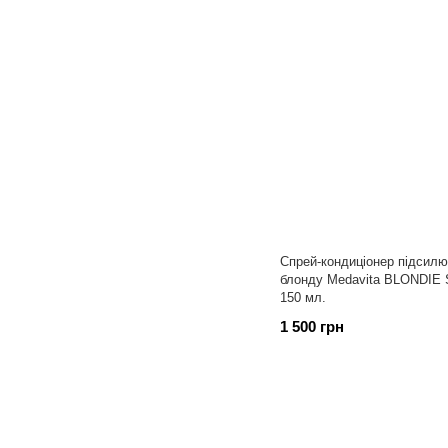
Спрей-кондиціонер підсилю
блонду Medavita BLONDIE S
150 мл.
1 500 грн