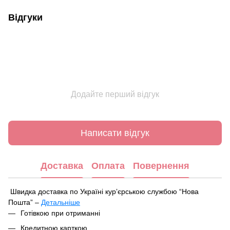
Відгуки
Додайте перший відгук
Написати відгук
Доставка
Оплата
Повернення
Швидка доставка по Україні курʼєрською службою “Нова
Пошта” –
Детальніше
Під час оформлення замовлення ви можете вибрати зручний
Готівкою при отриманні
спосіб отримання посилки:
Кредитною карткою