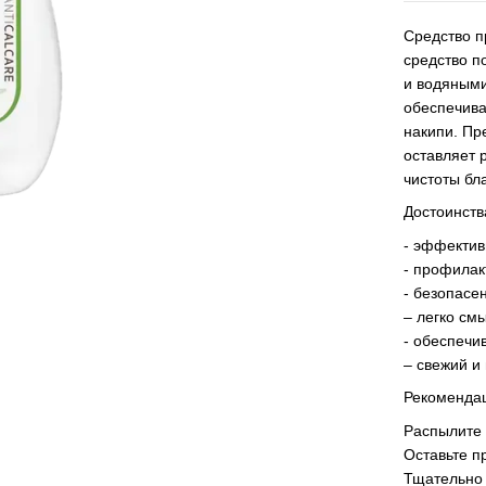
Средство п
средство п
и водяными
обеспечива
накипи. Пр
оставляет 
чистоты бл
Достоинств
- эффектив
- профилак
- безопасе
– легко см
- обеспечи
– свежий и
Рекоменда
Распылите 
Оставьте п
Тщательно 