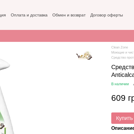
ция
Оплата и доставка
Обмен и возврат
Договор оферты
не
Политика конфиденциальности
Clean Zone
Моющие и чис
Средство прот
Средст
Anticalc
В наличии
609 г
Купить
Описани