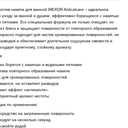
ротив накипи для ванной WEXOR Anticalcare – идеальное
о уходу за ванной и душем, эффективно борющееся с накипью
 пятнами. Его специальная формула не только очищает, но
ет блеск и защищает поверхности от повторного образования
екрасно подходит для чистки хромированных поверхностей, не
разводов и обеспечивает длительное ощущение свежести и
агодаря приятному, стойкому аромату.
а:
но борется с накипью и водяными пятнами.
тика повторного образования накипи.
н для хромированных поверхностей.
ывается, не оставляет разводов.
вает эффект «антикапля».
 приятный аромат чистоты.
ции по применению:
средство на загрязненную поверхность.
родукт на несколько секунд.
смойте водой.