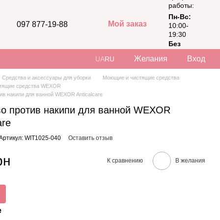
работы:
Пн-Вс:
Мой заказ
097 877-19-88
10:00-
19:30
Без
выходных
Желания
Вход
UA
RU
Средства и аксессуары для уборки
Моющие и чистящие средства
тящие средства WEXOR
ив накипи для ванной WEXOR Anticalcare
во против накипи для ванной WEXOR
are
Артикул: WIT1025-040
Оставить отзыв
рн
К сравнению
В желания
е