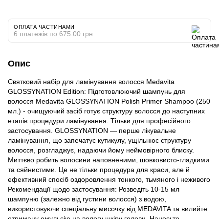
ОПЛАТА ЧАСТИНАМИ
6 платежів по 675.00 грн
Опис
Святковий набір для ламінування волосся Medavita
GLOSSYNATION Edition: Підготовлюючий шампунь для
волосся Medavita GLOSSYNATION Polish Primer Shampoo (250
мл.) - очищуючий засіб готує структуру волосся до наступних
етапів процедури ламінування. Тільки для професійного
застосування. GLOSSYNATION — перше лікувальне
ламінування, що запечатує кутикулу, ущільнює структуру
волосся, розгладжує, надаючи йому неймовірного блиску.
Миттєво робить волосини наповненими, шовковисто-гладкими
та сяйнистими. Це не тільки процедура для краси, але й
ефективний спосіб оздоровлення тонкого, тьмяного і неживого
Рекомендації щодо застосування: Розведіть 10-15 мл
шампуню (залежно від густини волосся) з водою,
використовуючи спеціальну мисочку від MEDAVITA та вилийте
отриману емульсію на вологу шкіру голови. Наносьте