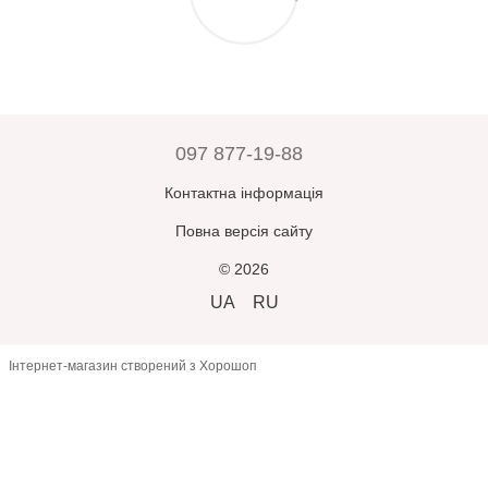
Прийнявши замовлення, оплативши його або залишивши
Зверніть увагу:
усі замовлення зберігаються у відділенні
відділення – ви погоджуєтесь, що товар
відповідає вашим
Нової Пошти протягом 5 днів, після чого автоматично
очікуванням
.
повертаються відправнику.
У разі помилки з боку продавця –
товар буде замінено або
повернуто кошти
при пред’явленні претензії
протягом 3
днів
з моменту отримання.
097 877-19-88
В інших випадках
повернення або обмін неможливі
.
Контактна інформація
Повна версія сайту
© 2026
UA
RU
Інтернет-магазин створений з Хорошоп