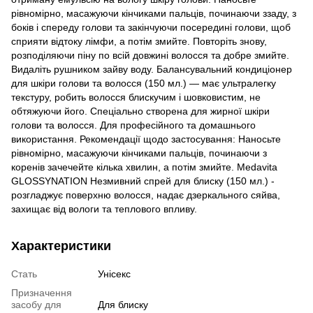
рівномірно, масажуючи кінчиками пальців, починаючи ззаду, з
боків і спереду голови та закінчуючи посередині голови, щоб
сприяти відтоку лімфи, а потім змийте. Повторіть знову,
розподіляючи піну по всій довжині волосся та добре змийте.
Видаліть рушником зайву воду. Балансувальний кондиціонер
для шкіри голови та волосся (150 мл.) — має ультралегку
текстуру, робить волосся блискучим і шовковистим, не
обтяжуючи його. Спеціально створена для жирної шкіри
голови та волосся. Для професійного та домашнього
використання. Рекомендації щодо застосування: Наносьте
рівномірно, масажуючи кінчиками пальців, починаючи з
коренів зачечейте кілька хвилин, а потім змийте. Medavita
GLOSSYNATION Незмивний спрей для блиску (150 мл.) -
розгладжує поверхню волосся, надає дзеркального сяйва,
захищає від вологи та теплового впливу.
Характеристики
Стать
Унісекс
Призначення
засобу для
Для блиску