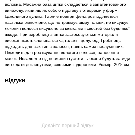
волокна. Масажна база щітки складається з запатентованого
винаходу, який являє собою підставу з отворами у формі
бджолиного вулика. Гаряче повітря фена розподіляється
настільки рівномірно, що не травмує шкіру голови, не висушує
локони і волосся висушене за кілька миттєвостей без будь-якої
шкоди. При виробництві щітки застосовуються матеріали
високої якості: слонова кістка, галаліт, целулоїд. Гребінець
підходить для всіх типів волосся, навіть самих неслухняних.
Підходить для розчісування вологого волосся, нанесення
масок. Незалежно від довжини і густоти - локони будуть завжди
виглядати доглянутими, сяючими і здоровими. Розмір: 20*8 см
Відгуки
Додайте перший відгук