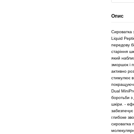
Опис
Сироватка 
Liquid Pept
передову б
старіння шк
який набли
зморшок і 
активно ро
стимулює в
покращуючи
Dual MiniPr
боротьби з
шкіри. - еф
забезпечує
глибоке зв
сироватка 
молекулярн