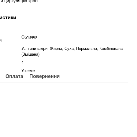
и циркуляцію крові.
истики
Обличчя
я
Усі типи шкіри, Жирна, Суха, Нормальна, Комбінована
(Змішана)
4
Унісекс
Оплата
Повернення