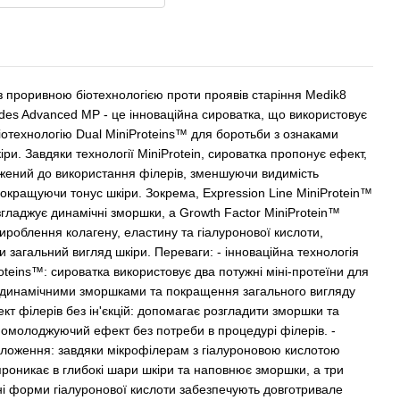
з проривною біотехнологією проти проявів старіння Medik8
ides Advanced MP - це інноваційна сироватка, що використовує
іотехнологію Dual MiniProteins™ для боротьби з ознаками
іри. Завдяки технології MiniProtein, сироватка пропонує ефект,
жений до використання філерів, зменшуючи видимість
покращуючи тонус шкіри. Зокрема, Expression Line MiniProtein™
згладжує динамічні зморшки, а Growth Factor MiniProtein™
ироблення колагену, еластину та гіалуронової кислоти,
 загальний вигляд шкіри. Переваги: - інноваційна технологія
oteins™: сироватка використовує два потужні міні-протеїни для
 динамічними зморшками та покращення загального вигляду
ект філерів без ін'єкцій: допомагає розгладити зморшки та
 омолоджуючий ефект без потреби в процедурі філерів. -
оложення: завдяки мікрофілерам з гіалуроновою кислотою
проникає в глибокі шари шкіри та наповнює зморшки, а три
і форми гіалуронової кислоти забезпечують довготривале