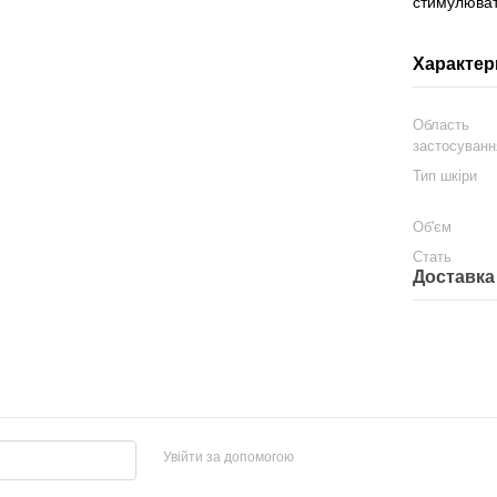
стимулюват
Характер
Область
застосуванн
Тип шкіри
Об'єм
Стать
Доставка
Увійти за допомогою