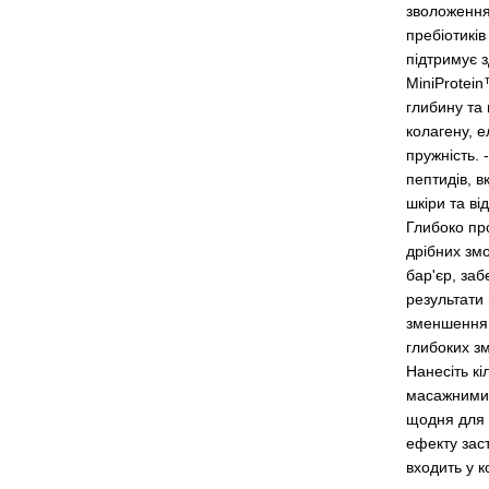
зволоження
пребіотикі
підтримує з
MiniProtei
глибину та 
колагену, е
пружність.
пептидів, 
шкіри та ві
Глибоко пр
дрібних зм
бар'єр, заб
результати 
зменшення 
глибоких з
Нанесіть к
масажними 
щодня для 
ефекту зас
входить у к