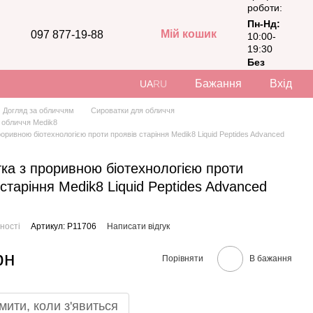
роботи:
Пн-Нд:
Мій кошик
097 877-19-88
10:00-
19:30
Без
вихідних
Бажання
Вхід
UA
RU
Догляд за обличчям
Сироватки для обличчя
 обличчя Medik8
оривною біотехнологією проти проявів старіння Medik8 Liquid Peptides Advanced
ка з проривною біотехнологією проти
 старіння Medik8 Liquid Peptides Advanced
ності
Артикул: P11706
Написати відгук
рн
Порівняти
В бажання
мити, коли з'явиться