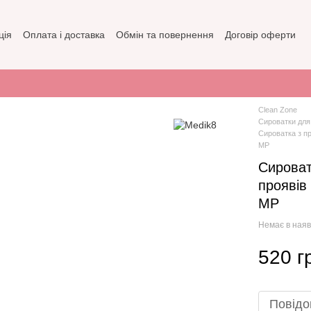
ція
Оплата і доставка
Обмін та повернення
Договір оферти
зин
Політика конфіденційності
Clean Zone
Сироватки для
Сироватка з пр
MP
Сироват
проявів
MP
Немає в наяв
520 г
Повідо