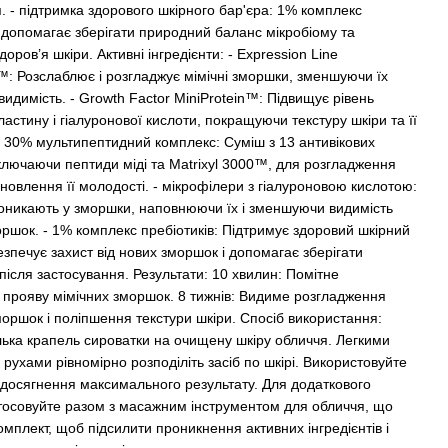
. - підтримка здорового шкірного бар'єра: 1% комплекс
в допомагає зберігати природний баланс мікробіому та
доров’я шкіри. Активні інгредієнти: - Expression Line
n™: Розслаблює і розгладжує мімічні зморшки, зменшуючи їх
видимість. - Growth Factor MiniProtein™: Підвищує рівень
ластину і гіалуронової кислоти, покращуючи текстуру шкіри та її
 - 30% мультипептидний комплекс: Суміш з 13 антивікових
включаючи пептиди міді та Matrixyl 3000™, для розгладження
дновлення її молодості. - мікрофілери з гіалуроновою кислотою:
оникають у зморшки, наповнюючи їх і зменшуючи видимість
оршок. - 1% комплекс пребіотиків: Підтримує здоровий шкірний
езпечує захист від нових зморшок і допомагає зберігати
після застосування. Результати: 10 хвилин: Помітне
прояву мімічних зморшок. 8 тижнів: Видиме розгладження
моршок і поліпшення текстури шкіри. Спосіб використання:
ілька крапель сироватки на очищену шкіру обличчя. Легкими
рухами рівномірно розподіліть засіб по шкірі. Використовуйте
досягнення максимального результату. Для додаткового
тосовуйте разом з масажним інструментом для обличчя, що
омплект, щоб підсилити проникнення активних інгредієнтів і