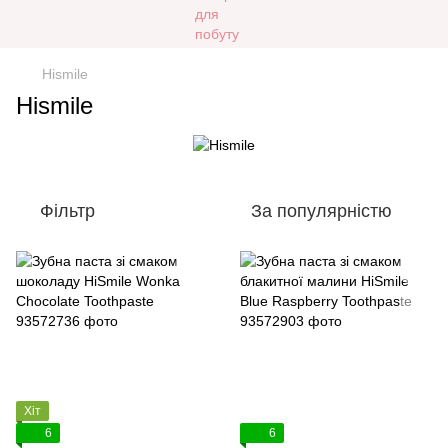
Hismile
Hismile
Фільтр
За популярністю
Хіт
6
6