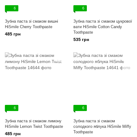
6
6
Зубна паста зі смаком вишні
Зубна паста зі смаком цукрової
HiSmile Cherry Toothpaste
вати HiSmile Cotton Candy
Toothpaste
485 грн
535 грн
6
6
Зубна паста зі смаком лимону
Зубна паста зі смаком
HiSmile Lemon Twist Toothpaste
солодкого яблука HiSmile Miffy
Toothpaste
485 грн