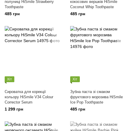
полуниці HiSmile Strawberry
кокосових вершків HiSmile
Toothpaste
Coconut Whip Toothpaste
485 грн
485 грн
Хіт
Хіт
Сироватка для корекції
Зубна паста зі смаком
кольору HiSmile V34 Colour
фруктового морозива HiSmile
Corrector Serum
Ice Pop Toothpaste
1 299 грн
485 грн