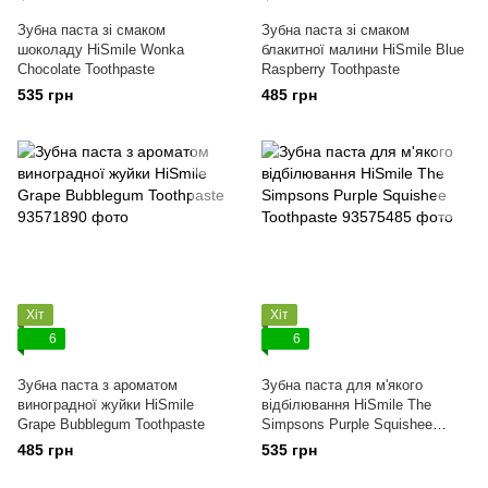
Зубна паста зі смаком
Зубна паста зі смаком
шоколаду HiSmile Wonka
блакитної малини HiSmile Blue
Chocolate Toothpaste
Raspberry Toothpaste
535 грн
485 грн
Хіт
Хіт
6
6
Зубна паста з ароматом
Зубна паста для м'якого
виноградної жуйки HiSmile
відбілювання HiSmile The
Grape Bubblegum Toothpaste
Simpsons Purple Squishee
Toothpaste
485 грн
535 грн