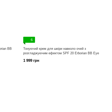
6
orian BB
Тонуючий крем для шкіри навколо очей з
розгладжуючим ефектом SPF 20 Erborian BB Eye
1 999 грн