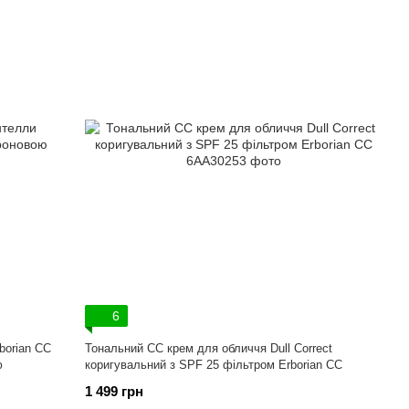
6
borian CC
Тональний СС крем для обличчя Dull Correct
ю
коригувальний з SPF 25 фільтром Erborian CC
1 499 грн