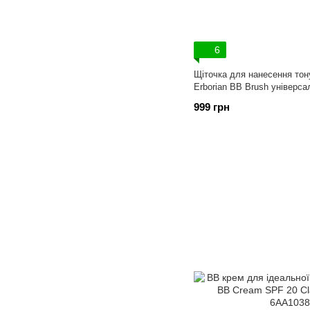
6
Щіточка для нанесення тону
Erborian BB Brush універса
999 грн