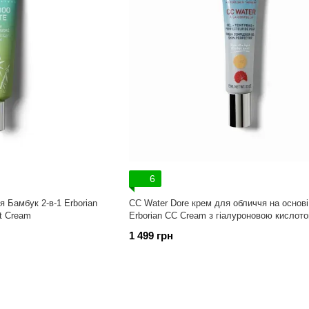
6
 Бамбук 2-в-1 Erborian
СС Water Dore крем для обличчя на основ
t Cream
Erborian CC Cream з гіалуроновою кислот
1 499 грн