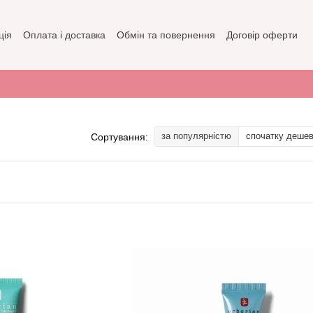
ція
Оплата і доставка
Обмін та повернення
Договір оферти
зин
Політика конфіденційності
за популярністю
спочатку деше
Сортування: