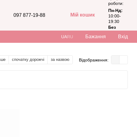
роботи:
Пн-Нд:
Мій кошик
097 877-19-88
10:00-
19:30
Без
вихідних
Бажання
Вхід
UA
RU
вше
спочатку дорожчі
за назвою
Відображення: