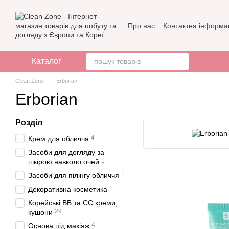
Перейти до основного контенту
Про нас
Контактна інформа
Бренди
Відгуки про мага
Каталог
Clean Zone
Erborian
Erborian
Розділ
4
Крем для обличчя
Засоби для догляду за
1
шкірою навколо очей
1
Засоби для пілінгу обличчя
1
Декоративна косметика
Корейські ВВ та СС креми,
29
кушони
4
Основа під макіяж