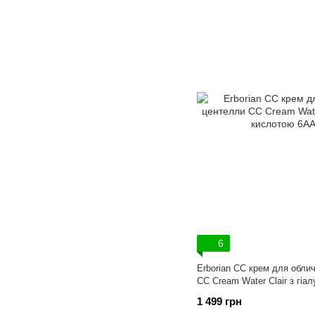
6
Erborian СС крем для обли
CC Cream Water Clair з гі
1 499 грн