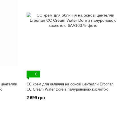
6
і центелли
СС крем для обличчя на основі центелли Erborian
ою
CC Cream Water Dore з гіалуроновою кислотою
2 699 грн