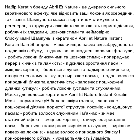
Набір Keratin бренду Abril Et Nature - це джерело сильного
кератинового ефекту, яке відновить ваші локони як зсередини,
так і зовні. Шампунь та маска з кератином стимулюють
регенерацію структури локонів та заповнюють пористі ділянки,
роблячи їх гладкими, шовковистими та неймовірно
блискучими! Шампунь із кератином Abril et Nature Instant
Keratin Bain Shampoo - м'яко очищає пасма від забруднень та
надлишків себуму; - відновлює пошкоджені волосяні фолікули;
- робить локони блискучими та шовковистими; - попереджає
переріз кінчиків та ламкість; - підсилює зростання пасм; -
зміцнює коріння; - бореться з лупою та надмірною жирністю; -
створює невагому плівку, що вирівнює пасма; - надає волоссю
природний блиск та еластичність; - заповнює пошкоджені
ділянки кутикул; - робить локони густими та слухняними.
Маска для волосся кератином Abril Et Nature Instant Keratin
Mask - нормалізує рН баланс шкіри голови; - заповнює
пошкоджені ділянки пористої структури локонів; - кондиціонує
пасма; - робить волосся слухняним і м'яким; - знімає
статичний ефект; - зміцнює коріння; - стимулює зростання
пасм; - бореться з надмірною жирністю та лупою; - вирівнює
поверхню локонів; - надає волоссю природного блиску і
прикореневого об'єму; - усуває тьмяність і ламкість.