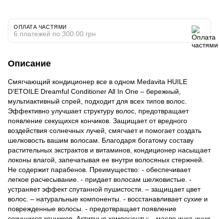
ОПЛАТА ЧАСТЯМИ
6 платежей по 300.00 грн
Описание
Смягчающий кондиционер все в одном Medavita HUILE
D'ETOILE Dreamful Conditioner All In One – бережный,
мультиактивный спрей, подходит для всех типов волос.
Эффективно улучшает структуру волос, предотвращает
появление секущихся кончиков. Защищает от вредного
воздействия солнечных лучей, смягчает и помогает создать
шелковость вашим волосам. Благодаря богатому составу
растительных экстрактов и витаминов, кондиционер насыщает
локоны влагой, запечатывая ее внутри волосяных стержней.
Не содержит парабенов. Преимущество: - обеспечивает
легкое расчесывание. - придает волосам шелковистые. -
устраняет эффект спутанной пушистости. – защищает цвет
волос. – натуральные компоненты. - восстанавливает сухие и
поврежденные волосы. - предотвращает появление
секущихся кончиков. Активные компоненты: - масло инка-инчи