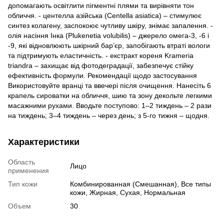
допомагають освітлити пігментні плями та вирівняти тон
обличчя. - центелла азійська (Centella asiatica) – стимулює
синтез колагену, заспокоює чутливу шкіру, знімає запалення. -
олія насіння Інка (Plukenetia volubilis) – джерело омега-3, -6 і
-9, які відновлюють шкірний бар’єр, запобігають втраті вологи
та підтримують еластичність. - екстракт кореня Krameria
triandra – захищає від фотодеградації, забезпечує стійку
ефективність формули. Рекомендації щодо застосування
Використовуйте вранці та ввечері після очищення. Нанесіть 6
крапель сироватки на обличчя, шию та зону декольте легкими
масажними рухами. Вводьте поступово: 1–2 тиждень – 2 рази
на тиждень; 3–4 тиждень – через день; з 5-го тижня – щодня.
Характеристики
Область
Лицо
применения
Тип кожи
Комбинированная (Смешанная), Все типы
кожи, Жирная, Сухая, Нормальная
Объем
30