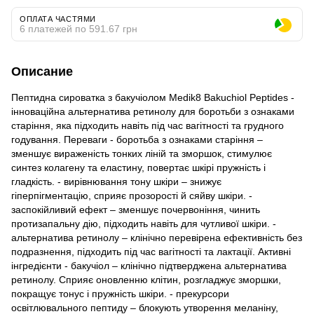
ОПЛАТА ЧАСТЯМИ
6 платежей по 591.67 грн
Описание
Пептидна сироватка з бакучіолом Medik8 Bakuchiol Peptides -
інноваційна альтернатива ретинолу для боротьби з ознаками
старіння, яка підходить навіть під час вагітності та грудного
годування. Переваги - боротьба з ознаками старіння –
зменшує вираженість тонких ліній та зморшок, стимулює
синтез колагену та еластину, повертає шкірі пружність і
гладкість. - вирівнювання тону шкіри – знижує
гіперпігментацію, сприяє прозорості й сяйву шкіри. -
заспокійливий ефект – зменшує почервоніння, чинить
протизапальну дію, підходить навіть для чутливої шкіри. -
альтернатива ретинолу – клінічно перевірена ефективність без
подразнення, підходить під час вагітності та лактації. Активні
інгредієнти - бакучіол – клінічно підтверджена альтернатива
ретинолу. Сприяє оновленню клітин, розгладжує зморшки,
покращує тонус і пружність шкіри. - прекурсори
освітлювального пептиду – блокують утворення меланіну,