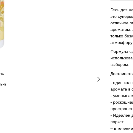
Гель для н
это суперк
отличное 
ароматом. 
только без
атмосферу
Формула ср
использова
выбором.
Достоинств
- один кол
аромата в 
- уменьшае
- роскошна
пространст
- Идеален 
паркет.
– в течение