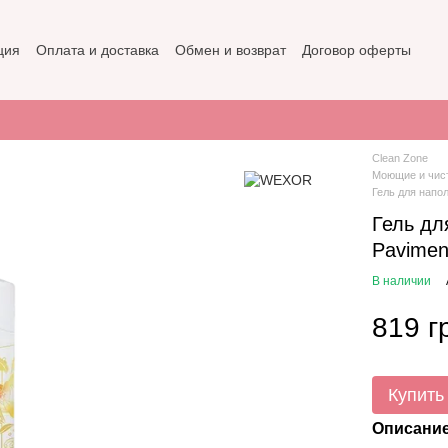
ция
Оплата и доставка
Обмен и возврат
Договор оферты
не
Политика конфиденциальности
Clean Zone
Моющие и чис
Гель для напо
Гель д
Paviment
В наличии
819 г
Купить
Описани