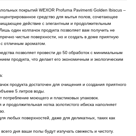
апольных покрытий WEXOR Profuma Pavimenti Golden Ibiscus –
онцентрированное средство для мытья полов, сочетающее
очищающее действие с элегантным и продолжительным
Лишь один колпачок продукта позволяет вам получить не
упречно чистые поверхности, но и создать в доме приятную
 с отличным ароматом.
едства позволяет провести до 50 обработок с минимальным
нием продукта, что делает его экономичным и экологическим
а:
пачок продукта достаточен для очищения и создания приятного
объеме 5 литров воды.
т потребление моющего и пластиковых упаковок.
я и продолжительная нотка золотистого ибиска наполняет
во.
для любых поверхностей, даже для деликатных, таких как
 всего дня ваши полы будут излучать свежесть и чистоту.