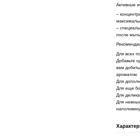
Активные и
– концент
максималь
– специаль
после мыть
Рекоменда
Для всех п
Добавьте о
вам добить
ароматом.
Для дополн
Для еще бо
Для делика
Для нежных
наполовину
Характер