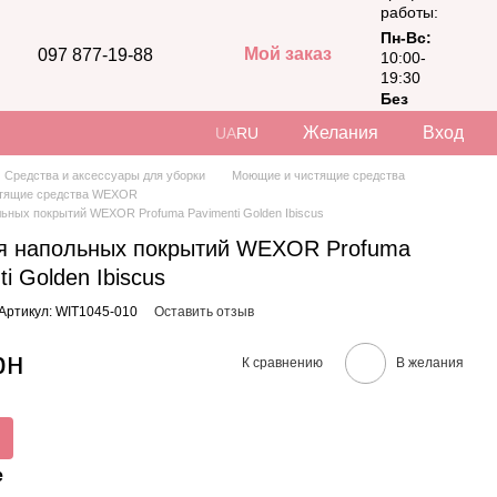
работы:
Пн-Вс:
Мой заказ
097 877-19-88
10:00-
19:30
Без
выходных
Желания
Вход
UA
RU
Средства и аксессуары для уборки
Моющие и чистящие средства
тящие средства WEXOR
льных покрытий WEXOR Profuma Pavimenti Golden Ibiscus
ля напольных покрытий WEXOR Profuma
i Golden Ibiscus
Артикул: WIT1045-010
Оставить отзыв
рн
К сравнению
В желания
е