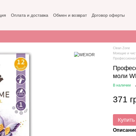
ция
Оплата и доставка
Обмен и возврат
Договор оферты
не
Политика конфиденциальности
Clean Zone
Моющие и чис
Профессиональ
Професс
моли WE
В наличии
371 г
Купить
Описани