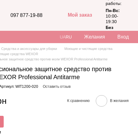
работы:
Пн-Вс:
Мой заказ
097 877-19-88
10:00-
19:30
Без
выходных
Желания
Вход
UA
RU
Средства и аксессуары для уборки
Моющие и чистящие средства
тящие средства WEXOR
ное защитное средство против моли WEXOR Professional Antitarme
иональное защитное средство против
XOR Professional Antitarme
Артикул: WIT1200-020
Оставить отзыв
рн
К сравнению
В желания
е