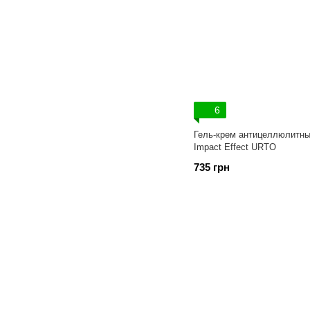
6
Гель-крем антицеллюлитн
Impact Effect URTO
735 грн