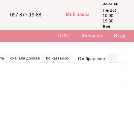
работы:
Пн-Вс:
Мой заказ
097 877-19-88
10:00-
19:30
Без
выходных
Желания
Вход
UA
RU
ле
сначала дороже
по названию
Отображение: