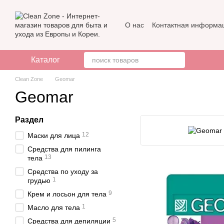
Перейти к основному контенту
О нас
Контактная информа
Бренды
Отзывы о магази
Каталог
Clean Zone
Geomar
Geomar
Раздел
12
Маски для лица
Средства для пилинга
13
тела
Средства по уходу за
1
грудью
9
Крем и лосьон для тела
1
Масло для тела
5
Средства для депиляции