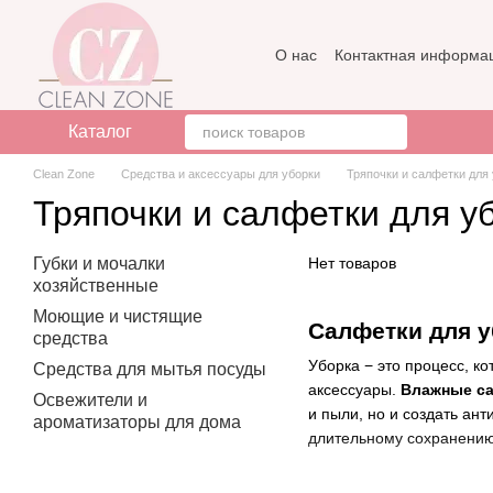
Перейти к основному контенту
О нас
Контактная информа
Бренды
Отзывы о магази
Каталог
Clean Zone
Средства и аксессуары для уборки
Тряпочки и салфетки для
Тряпочки и салфетки для у
Губки и мочалки
Нет товаров
хозяйственные
Моющие и чистящие
Салфетки для 
средства
Уборка − это процесс, к
Средства для мытья посуды
аксессуары.
Влажные са
Освежители и
и пыли, но и создать ан
ароматизаторы для дома
длительному сохранению