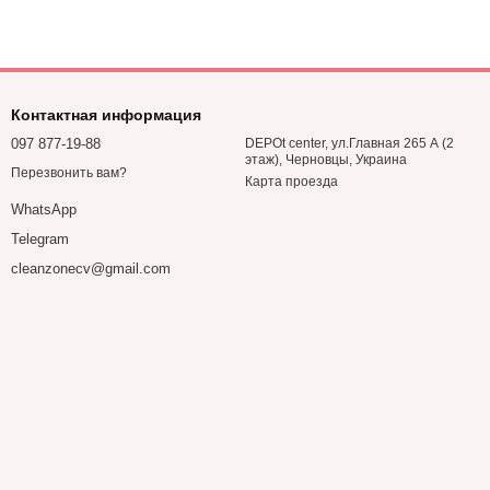
азовых тряпочек». Каждый из видов подходит для конкретной
но это не всегда допустимо. К тому же в таком случае нет
зультат от использования инвентаря, стоит ответственно
Контактная информация
097 877-19-88
DEPOt center, ул.Главная 265 А (2
этаж), Черновцы, Украина
Перезвонить вам?
Карта проезда
я уборки. Они могут быть универсальными, подходящими для
WhatsApp
 зеркал, плазменных мониторов, пластика и т.д.
Telegram
ые, но и офисные помещения.
cleanzonecv@gmail.com
нашего интернет-магазина можно выбрать и купить такие