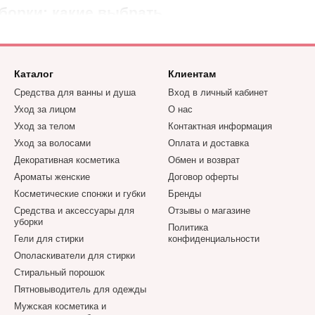
борки: какие выбрать
ь свой дом, нужно иметь в арсенале несколько видов таких «однор
о использовать таую тряпочку для нескольких типов поверхностей, 
ивности ее применения. Чтобы получить действительно хороший ре
Каталог
Клиентам
выбора.
Средства для ванны и душа
Вход в личный кабинет
Уход за лицом
О нас
ели предлагают широкий выбор влажных одноразовых салфеток дл
Уход за телом
Контактная информация
, а также специальными. Есть изделия для очистки дерева, стекла,
Уход за волосами
Оплата и доставка
Декоративная косметика
Обмен и возврат
нтарь для уборки можно в любой комнате, включая не только жил
Ароматы женские
Договор оферты
могут обеспечивать различные эффекты
:
Косметические спонжи и губки
Бренды
на;
Средства и аксессуары для
Отзывы о магазине
уборки
Политика
Гели для стирки
конфиденциальности
ческий эффект;
Ополаскиватели для стирки
ах.
Стиральный порошок
Пятновыводитель для одежды
орки можно использовать без воды и моющих средств. В каталоге 
Мужская косметика и