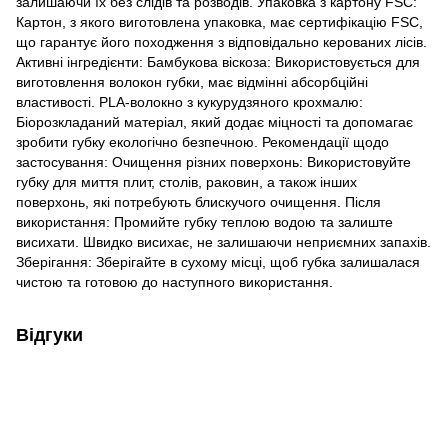
залишаючи їх без слідів та розводів. Упаковка з картону FSC:
Картон, з якого виготовлена упаковка, має сертифікацію FSC,
що гарантує його походження з відповідально керованих лісів.
Активні інгредієнти: Бамбукова віскоза: Використовується для
виготовлення волокон губки, має відмінні абсорбційні
властивості. PLA-волокно з кукурудзяного крохмалю:
Біорозкладаний матеріал, який додає міцності та допомагає
зробити губку екологічно безпечною. Рекомендації щодо
застосування: Очищення різних поверхонь: Використовуйте
губку для миття плит, столів, раковин, а також інших
поверхонь, які потребують блискучого очищення. Після
використання: Промийте губку теплою водою та залиште
висихати. Швидко висихає, не залишаючи неприємних запахів.
Зберігання: Зберігайте в сухому місці, щоб губка залишалася
чистою та готовою до наступного використання.
Відгуки