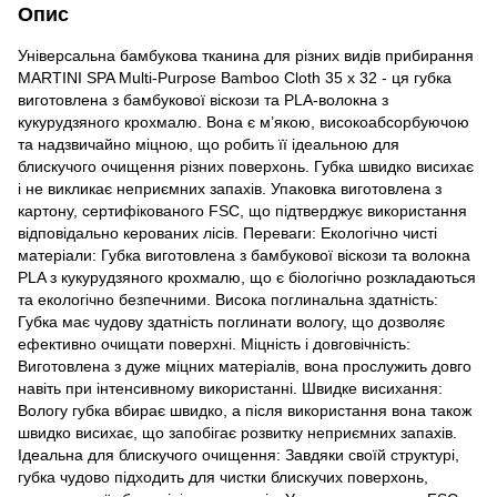
Опис
Універсальна бамбукова тканина для різних видів прибирання
MARTINI SPA Multi-Purpose Bamboo Cloth 35 x 32 - ця губка
виготовлена з бамбукової віскози та PLA-волокна з
кукурудзяного крохмалю. Вона є м’якою, високоабсорбуючою
та надзвичайно міцною, що робить її ідеальною для
блискучого очищення різних поверхонь. Губка швидко висихає
і не викликає неприємних запахів. Упаковка виготовлена з
картону, сертифікованого FSC, що підтверджує використання
відповідально керованих лісів. Переваги: Екологічно чисті
матеріали: Губка виготовлена з бамбукової віскози та волокна
PLA з кукурудзяного крохмалю, що є біологічно розкладаються
та екологічно безпечними. Висока поглинальна здатність:
Губка має чудову здатність поглинати вологу, що дозволяє
ефективно очищати поверхні. Міцність і довговічність:
Виготовлена з дуже міцних матеріалів, вона прослужить довго
навіть при інтенсивному використанні. Швидке висихання:
Вологу губка вбирає швидко, а після використання вона також
швидко висихає, що запобігає розвитку неприємних запахів.
Ідеальна для блискучого очищення: Завдяки своїй структурі,
губка чудово підходить для чистки блискучих поверхонь,