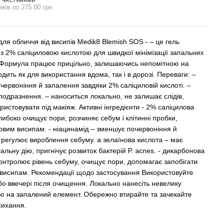
 ЧАСТИНАМИ
жів по 275.00 грн
ля обличчя від висипів Medik8 Blemish SOS - – це гель
ї з 2% саліциловою кислотою для швидкої мінімізації запальних
 Формула працює прицільно, залишаючись непомітною на
дходить як для використання вдома, так і в дорозі. Переваги: –
червоніння й запалення завдяки 2% саліциловій кислоті. –
подразнення. – наноситься локально, не залишає слідів,
истовувати під макіяж. Активні інгредієнти - 2% саліцилова
либоко очищує пори, розчиняє себум і клітинні пробки,
новим висипам. - ніацинамід – зменшує почервоніння й
 регулює вироблення себуму. а зелаїнова кислота – має
альну дію, пригнічує розвиток бактерій P. acnes. - дикарбонова
контролює рівень себуму, очищує пори, допомагає запобігати
висипам. Рекомендації щодо застосування Використовуйте
або ввечері після очищення. Локально нанесіть невелику
ю на запалений елемент. Обережно втирайте та зачекайте
сихання.