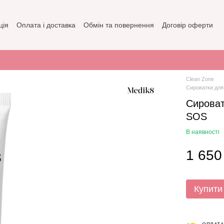
ція
Оплата і доставка
Обмін та повернення
Договір оферти
зин
Політика конфіденційності
Clean Zone
Сироватки для
Сироват
SOS
В наявності
1 650
Купити