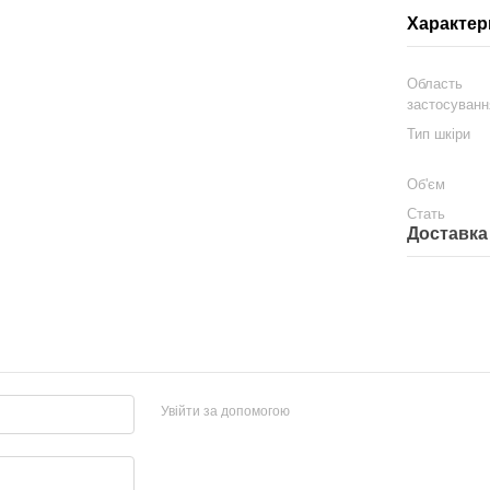
Характер
Область
застосуванн
Тип шкіри
Об'єм
Стать
Доставка
Увійти за допомогою