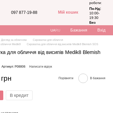
роботи:
Пн-Нд:
Мій кошик
097 877-19-88
10:00-
19:30
Без
вихідних
Бажання
Вхід
UA
RU
Догляд за обличчям
Сироватки для обличчя
 обличчя Medik8
Сироватка для обличчя від висипів Medik8 Blemish SOS
ка для обличчя від висипів Medik8 Blemish
Артикул: P08806
Написати відгук
 грн
Порівняти
В бажання
В кредит