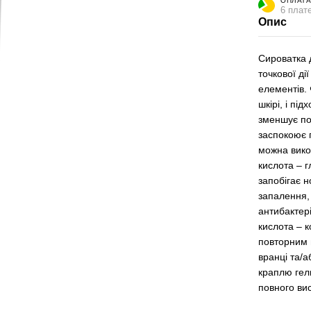
ОПЛАТА
6 плате
Опис
Сироватка д
точкової ді
елементів.
шкірі, і пі
зменшує по
заспокоює 
можна викор
кислота – г
запобігає 
запалення,
антибактері
кислота – 
повторним 
вранці та/
краплю гел
повного ви