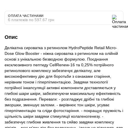
ОПЛАТА ЧАСТИНАМИ
6 платежів по 597.67 грн
Опис
Делікатна сироватка з ретинолом HydroPeptide Retail Micro-
Dose Glow Booster - ніжна сироватка з ретинолом на олійній
основі з унікальною безводною формулою. Поєднання
ексклюзивного пептиду CellRenew-16 та 0,25% потрійного
ретинолового комплексу забезпечує делікатну, але
високоефективну дію для боротьби з ознаками старіння,
нерівним тоном і гіперпігментацією. Завдяки технології
потрійної інкапсуляції активні компоненти доставляються у
глибокі шари шкіри, забезпечуючи максимальну ефективність
без подразнення. Переваги: - розгладжує дрібні та глибокі
зморшки, зменшує заломи. - вирівнює тон шкіри, усуває
гіперпігментацію та сліди фотостаріння. - покращує пружність і
щільність шкіри завдяки стимуляції колагеногенезу. -
забезпечує глибоке живлення та сяйво завдяки комплексу
ліпідів. - має м’яку дію без подразнень, ідеально підходить для