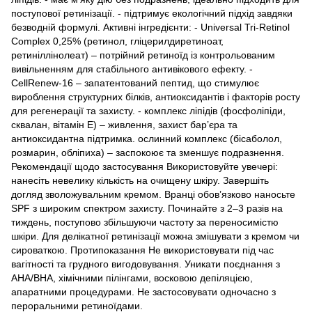
поступової ретинізації. - підтримує екологічний підхід завдяки
безводній формулі. Активні інгредієнти: - Universal Tri-Retinol
Complex 0,25% (ретинол, гліцерилдиретиноат,
ретиніллінолеат) – потрійний ретиноїд із контрольованим
вивільненням для стабільного антивікового ефекту. -
CellRenew-16 – запатентований пептид, що стимулює
вироблення структурних білків, антиоксидантів і факторів росту
для регенерації та захисту. - комплекс ліпідів (фосфоліпіди,
сквалан, вітамін Е) – живлення, захист бар’єра та
антиоксидантна підтримка. ослинний комплекс (бісаболол,
розмарин, обліпиха) – заспокоює та зменшує подразнення.
Рекомендації щодо застосування Використовуйте увечері:
нанесіть невелику кількість на очищену шкіру. Завершіть
догляд зволожувальним кремом. Вранці обов’язково наносьте
SPF з широким спектром захисту. Починайте з 2–3 разів на
тиждень, поступово збільшуючи частоту за переносимістю
шкіри. Для делікатної ретинізації можна змішувати з кремом чи
сироваткою. Протипоказання Не використовувати під час
вагітності та грудного вигодовування. Уникати поєднання з
AHA/BHA, хімічними пілінгами, восковою депіляцією,
апаратними процедурами. Не застосовувати одночасно з
пероральними ретиноїдами.