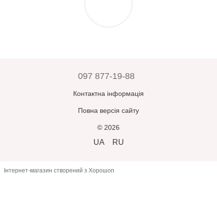
служби доставки.
номером товарно-транспортної накладної.
Прийнявши замовлення, оплативши його або залишивши
Зверніть увагу:
усі замовлення зберігаються у відділенні
відділення – ви погоджуєтесь, що товар
відповідає вашим
Нової Пошти протягом 5 днів, після чого автоматично
очікуванням
.
повертаються відправнику.
У разі помилки з боку продавця –
товар буде замінено або
повернуто кошти
при пред’явленні претензії
протягом 3
днів
з моменту отримання.
097 877-19-88
В інших випадках
повернення або обмін неможливі
.
Контактна інформація
Повна версія сайту
© 2026
UA
RU
Інтернет-магазин створений з Хорошоп