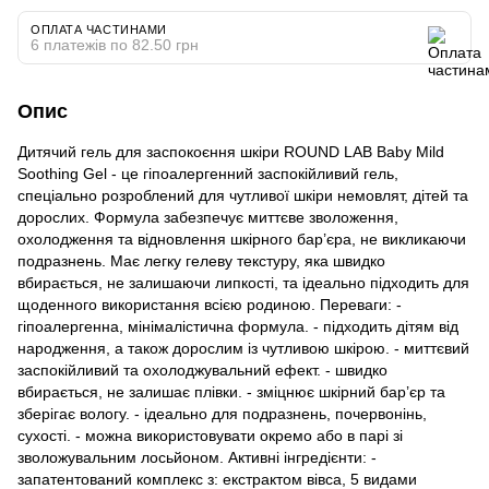
ОПЛАТА ЧАСТИНАМИ
6 платежів по 82.50 грн
Опис
Дитячий гель для заспокоєння шкіри ROUND LAB Baby Mild
Soothing Gel - це гіпоалергенний заспокійливий гель,
спеціально розроблений для чутливої шкіри немовлят, дітей та
дорослих. Формула забезпечує миттєве зволоження,
охолодження та відновлення шкірного бар’єра, не викликаючи
подразнень. Має легку гелеву текстуру, яка швидко
вбирається, не залишаючи липкості, та ідеально підходить для
щоденного використання всією родиною. Переваги: -
гіпоалергенна, мінімалістична формула. - підходить дітям від
народження, а також дорослим із чутливою шкірою. - миттєвий
заспокійливий та охолоджувальний ефект. - швидко
вбирається, не залишає плівки. - зміцнює шкірний бар’єр та
зберігає вологу. - ідеально для подразнень, почервонінь,
сухості. - можна використовувати окремо або в парі зі
зволожувальним лосьйоном. Активні інгредієнти: -
запатентований комплекс з: екстрактом вівса, 5 видами