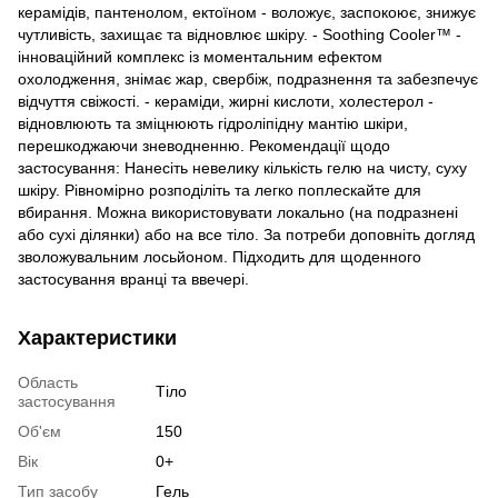
керамідів, пантенолом, ектоїном - воложує, заспокоює, знижує
чутливість, захищає та відновлює шкіру. - Soothing Cooler™ -
інноваційний комплекс із моментальним ефектом
охолодження, знімає жар, свербіж, подразнення та забезпечує
відчуття свіжості. - кераміди, жирні кислоти, холестерол -
відновлюють та зміцнюють гідроліпідну мантію шкіри,
перешкоджаючи зневодненню. Рекомендації щодо
застосування: Нанесіть невелику кількість гелю на чисту, суху
шкіру. Рівномірно розподіліть та легко поплескайте для
вбирання. Можна використовувати локально (на подразнені
або сухі ділянки) або на все тіло. За потреби доповніть догляд
зволожувальним лосьйоном. Підходить для щоденного
застосування вранці та ввечері.
Характеристики
Область
Тіло
застосування
Об'єм
150
Вік
0+
Тип засобу
Гель