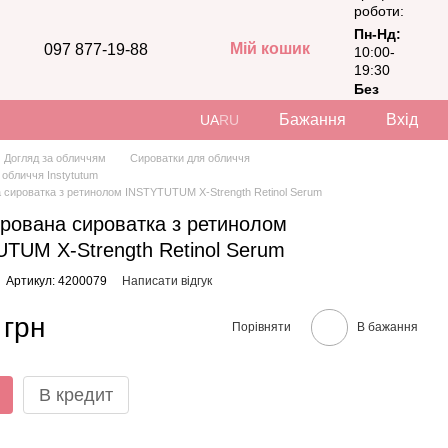
роботи:
Пн-Нд:
Мій кошик
097 877-19-88
10:00-
19:30
Без
вихідних
Бажання
Вхід
UA
RU
Догляд за обличчям
Сироватки для обличчя
 обличчя Instytutum
 сироватка з ретинолом INSTYTUTUM X-Strength Retinol Serum
рована сироватка з ретинолом
TUM X-Strength Retinol Serum
Артикул: 4200079
Написати відгук
 грн
Порівняти
В бажання
В кредит