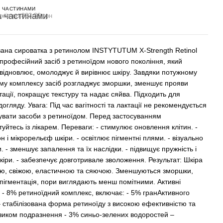
 ЧАСТИНАМИ
жів по 883.33 грн
ана сироватка з ретинолом INSTYTUTUM X-Strength Retinol
 професійний засіб з ретиноїдом нового покоління, який
 відновлює, омолоджує й вирівнює шкіру. Завдяки потужному
му комплексу засіб розгладжує зморшки, зменшує прояви
тації, покращує текстуру та надає сяйва. Підходить для
догляду. Увага: Під час вагітності та лактації не рекомендується
увати засоби з ретиноїдом. Перед застосуванням
уйтесь із лікарем. Переваги: - стимулює оновлення клітин. -
н і мікрорельєф шкіри. - освітлює пігментні плями. - візуально
. - зменшує запалення та їх наслідки. - підвищує пружність і
кіри. - забезпечує довготривале зволоження. Результат: Шкіра
ою, свіжою, еластичною та сяючою. Зменшуються зморшки,
 пігментація, пори виглядають менш помітними. Активні
: - 8% ретиноїдний комплекс, включає: - 5% гранАктивного
– стабілізована форма ретиноїду з високою ефективністю та
зиком подразнення - 3% синьо-зелених водоростей –