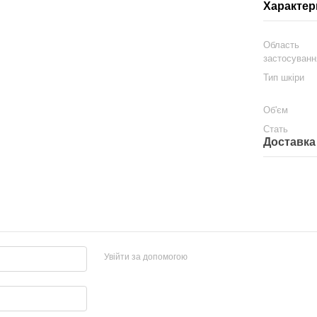
Характер
Область
застосуванн
Тип шкіри
Об'єм
Стать
Доставка
Увійти за допомогою