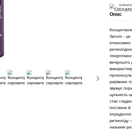
ОПЛАТА
6 плате
Опис
Концентров
Serum - це
інтенсивно
ретиноїдно
гіперпігмен
вечірнього 
використов
проконсульт
рирівнює то
звужує пори
щільність ш
стає гладк
постакне й
інгредієнти
ретиноїду 
низьким ри