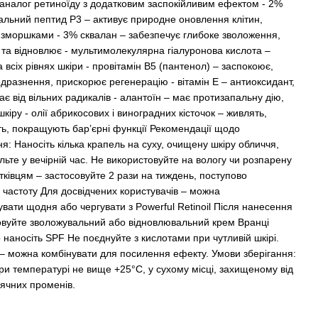
аналог ретиноїду з додатковим заспокійливим ефектом - 2%
льний пептид P3 – активує природне оновлення клітин,
і зморшками - 3% сквалан – забезпечує глибоке зволоження,
 та відновлює - мультимолекулярна гіалуронова кислота –
 всіх рівнях шкіри - провітамін B5 (пантенол) – заспокоює,
дразнення, прискорює регенерацію - вітамін E – антиоксидант,
є від вільних радикалів - алантоїн – має протизапальну дію,
кіру - олії абрикосових і виноградних кісточок – живлять,
ь, покращують бар’єрні функції Рекомендації щодо
я: Наносіть кілька крапель на суху, очищену шкіру обличчя,
льте у вечірній час. Не використовуйте на вологу чи розпарену
тківцям – застосовуйте 2 рази на тиждень, поступово
 частоту Для досвідчених користувачів – можна
вати щодня або чергувати з Powerful Retinoil Після нанесення
овуйте зволожувальний або відновлювальний крем Вранці
 наносіть SPF Не поєднуйте з кислотами при чутливій шкірі.
й – можна комбінувати для посилення ефекту. Умови зберігання:
при температурі не вище +25°C, у сухому місці, захищеному від
ячних променів.