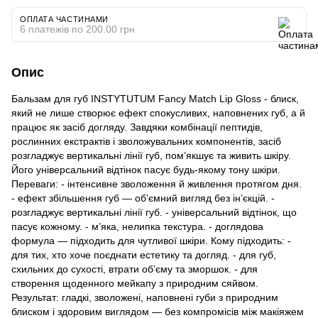
ОПЛАТА ЧАСТИНАМИ
6 платежів по 200.00 грн
Опис
Бальзам для губ INSTYTUTUM Fancy Match Lip Gloss - блиск,
який не лише створює ефект спокусливих, наповнених губ, а й
працює як засіб догляду. Завдяки комбінації пептидів,
рослинних екстрактів і зволожувальних компонентів, засіб
розгладжує вертикальні лінії губ, пом’якшує та живить шкіру.
Його універсальний відтінок пасує будь-якому тону шкіри.
Переваги: - інтенсивне зволоження й живлення протягом дня.
- ефект збільшення губ — об’ємний вигляд без ін’єкцій. -
розгладжує вертикальні лінії губ. - універсальний відтінок, що
пасує кожному. - м’яка, нелипка текстура. - доглядова
формула — підходить для чутливої шкіри. Кому підходить: -
для тих, хто хоче поєднати естетику та догляд. - для губ,
схильних до сухості, втрати об’єму та зморшок. - для
створення щоденного мейкапу з природним сяйвом.
Результат: гладкі, зволожені, наповнені губи з природним
блиском і здоровим виглядом — без компромісів між макіяжем