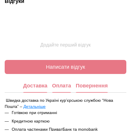
Відгуки
Додайте перший відгук
Написати відгук
Доставка
Оплата
Повернення
Швидка доставка по Україні курʼєрською службою “Нова
Пошта” –
Детальніше
Під час оформлення замовлення ви можете вибрати зручний
Готівкою при отриманні
спосіб отримання посилки:
Кредитною карткою
У найближчому відділенні чи поштоматі Нової Пошти
Оплата частинами ПриватБанк та monobank