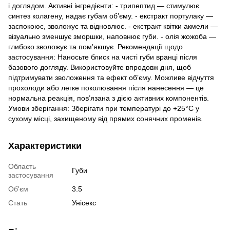
і доглядом. Активні інгредієнти: - трипептид — стимулює
синтез колагену, надає губам об’єму. - екстракт портулаку —
заспокоює, зволожує та відновлює. - екстракт квітки акмели —
візуально зменшує зморшки, наповнює губи. - олія жожоба —
глибоко зволожує та помʼякшує. Рекомендації щодо
застосування: Наносьте блиск на чисті губи вранці після
базового догляду. Використовуйте впродовж дня, щоб
підтримувати зволоження та ефект обʼєму. Можливе відчуття
прохолоди або легке поколювання після нанесення — це
нормальна реакція, пов’язана з дією активних компонентів.
Умови зберігання: Зберігати при температурі до +25°C у
сухому місці, захищеному від прямих сонячних променів.
Характеристики
Область
Губи
застосування
Об'єм
3.5
Стать
Унісекс