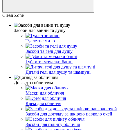
– ви погоджуєтесь, що товар
відповідає вашим очікуванням
.
товарно-транспортної накладної.
У разі помилки з боку продавця –
товар буде замінено або
Clean Zone
Зверніть увагу:
усі замовлення зберігаються у відділенні Нової
повернуто кошти
при пред’явленні претензії
протягом 3 днів
з
Пошти протягом 5 днів, після чого автоматично повертаються
моменту отримання.
відправнику.
Засоби для ванни та душу
В інших випадках
повернення або обмін неможливі
.
Туалетне мило
Засоби та гелі для душу
Губки та мочалки банні
Дитячі гелі для душу та шампуні
Догляд за обличчям
Маски для обличчя
Крем для обличчя
Засоби для догляду за шкірою навколо очей
Засоби для пілінгу обличчя