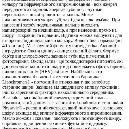
кольору та інфрачервоного випромінювання - всіх джерел
передчасного старіння. Зберігає губи доглянутими,
перешкоджає появі тріщин та запалень. Може
використовуватися як для губ, так і для щік як рум'яна. При
нанесенні засобу подушечками пальців виходить
напівпрозорий та ніжний колір, а при нанесенні прямо на
шкіру - яскравий та щільний. Відтінки можна змішувати для
створення індивідуального кольору. Водостійка формула (до
40 хвилин). Має зручний формат у вигляді стіка. Активні
інгредієнти: Оксид цинку - сонцезахисний фільтр. Формує
бар'єр від ультрафіолету, захищає губи від пігментації і
фотостаріння. Оксид заліза - це тонкодисперсні пігменти, які
допомагають захистити шкіру від пошкоджень і фотостаріння,
викликаних синім (HEV) світлом. Найбільш часто
використовувані в якості косметичного барвника.
Lipochroman® - потужний антиоксидант, що запобігає
старінню шкіри. Захищає від шкідливого впливу токсинів і
інших агресивних факторів навколишнього середовища.
Bisabolol - заспокійливий елемент, отриманий з масла
ромашки, який допомагає заспокоїти і поліпшити стан шкіри.
Physavie® - рослинний екстракт, який пом'якшує і заспокоює
шкіру, захищає від впливу інфрачервоного випромінювання.
Масло жожоба і сквалан - зволожують і пом'якшують шкіру,
сприяють підвищенню захисних функцій епідермісу.
Рекомендації щодо застосування: Наносьте бальзам