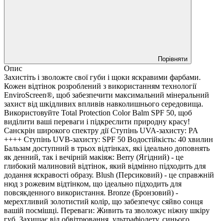
Порівняти
Опис
Захистіть і зволожте свої губи і щоки яскравими фарбами.
Кожен відтінок розроблений з використанням технології
EnviroScreen®, щоб забезпечити максимальний мінеральний
захист від шкідливих впливів навколишнього середовища.
Використовуйте Total Protection Color Balm SPF 50, щоб
виділити ваші переваги і підкреслити природну красу!
Санскрін широкого спектру дії Ступінь UVA-захисту: PA
++++ Ступінь UVB-захисту: SPF 50 Водостійкість: 40 хвилин
Бальзам доступний в трьох відтінках, які ідеально доповнять
як денний, так і вечірній макіяж: Berry (Ягідний) - це
глибокий малиновий відтінок, який відмінно підходить для
додання яскравості образу. Blush (Персиковий) - це справжній
нюд з рожевим відтінком, що ідеально підходить для
повсякденного використання. Bronze (Бронзовий) -
мерехтливий золотистий колір, що забезпечує сяйво сонця
вашій посмішці. Переваги: Живить та зволожує ніжну шкіру
губ. Захищає від обвітрювання, ультрафіолету, синього