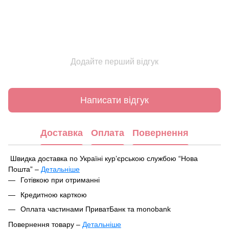
Додайте перший відгук
Написати відгук
Доставка
Оплата
Повернення
Швидка доставка по Україні курʼєрською службою “Нова
Пошта” –
Детальніше
Під час оформлення замовлення ви можете вибрати зручний
Готівкою при отриманні
спосіб отримання посилки:
Кредитною карткою
У найближчому відділенні чи поштоматі Нової Пошти
Оплата частинами ПриватБанк та monobank
Кур'єрська доставка за вказаною адресою
Повернення товару –
Детальніше