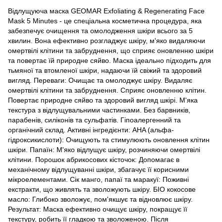
Відлущуюча маска GEOMAR Exfoliating & Regenerating Face
Mask 5 Minutes - це спеціальна косметична процедура, яка
забезпечує очищення та омолодження шкіри всього за 5
хвилин. Вона ефективно розгладжує шкіру, м'яко видаляючи
омертвілі клітини та забруднення, що сприяє оновленню шкіри
та повертає їй природне сяйво. Маска ідеально підходить для
тьмяної та втомленої шкіри, надаючи їй свіжий та здоровий
вигляд. Переваги: Очищає та омолоджує шкіру. Видаляє
омертвілі клітини та забруднення. Сприяє оновленню клітин.
Повертає природне сяйво та здоровий вигляд шкірі. М'яка
текстура з відлущувальними частинками. Без барвників,
парабенів, силіконів та сульфатів. Гіпоалергенний та
органічний склад. Активні інгредієнти: AHA (альфа-
гідроксикислоти): Очищують та стимулюють оновлення клітин
шкіри. Папаїн: М'яко відлущує шкіру, розчиняючи омертвілі
клітини. Порошок абрикосових кісточок: Допомагає в
механічному відлущуванні шкіри, збагачує її корисними
мікроелементами. Сік манго, папаї та маракуї: Поживні
екстракти, що живлять та зволожують шкіру. БІО кокосове
масло: Глибоко зволожує, пом'якшує та відновлює шкіру.
Результат: Маска ефективно очищує шкіру, покращує її
текстуру, робить її гладкою та зволоженою. Після