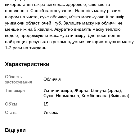
використання шкіра виглядає здоровою, сяючою та
оновленою. Спосіб застосування: Нанесіть маску рівним
шаром на чисте, сухе обличчя, м'яко масажуючи її по шкірі,
уникаючи області очей і губ. Залиште маску на обличчі не
менше ніж на 5 хвилин. Акуратно видаліть маску теплою
водою, продовжуючи масажувати шкіру. Для досягнення
найкращих результатів рекомендується використовувати маску
1-2 рази на тиждень.
Характеристики
Область
Обличчя
застосування
Тип шкіри
Усі типи шкіри, Жирна, В'януча (зріла),
Суха, Нормальна, Комбінована (Змішана)
Об'єм
15
Стать
Унісекс
Відгуки