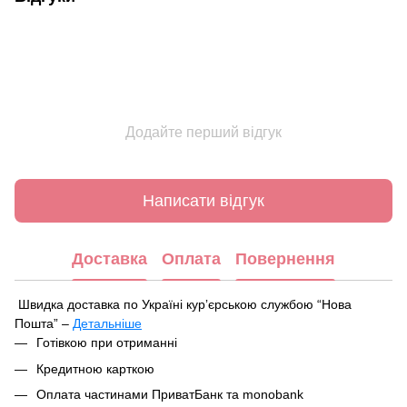
Додайте перший відгук
Написати відгук
Доставка
Оплата
Повернення
Швидка доставка по Україні курʼєрською службою “Нова
Пошта” –
Детальніше
Під час оформлення замовлення ви можете вибрати зручний
Готівкою при отриманні
спосіб отримання посилки:
Кредитною карткою
У найближчому відділенні чи поштоматі Нової Пошти
Оплата частинами ПриватБанк та monobank