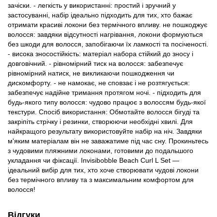
зачіски. - легкість у використанні: простий і зручний у
застосуванні, набір ідеально підходить для тих, хто бажає
отримати красиві локони без термічного впливу. не пошкоджує
волосся: завдяки відсутності нагрівання, локони формуються
без шкоди для волосся, запобігаючи їх ламкості та посіченості.
- висока зносостійкість: матеріал набора стійкий до зносу і
довговічний. - рівномірний тиск на волосся: забезпечує
рівномірний натиск, не викликаючи пошкодження чи
дискомфорту. - не намокає, не сповзає і не розтягується:
забезпечує надійне тримання протягом ночі. - підходить для
будь-якого типу волосся: чудово працює з волоссям будь-якої
текстури. Спосіб використання: Обмотайте волосся бігуді та
закріпіть стрічку і резинки, створюючи необхідні хвилі. Для
найкращого результату використовуйте набір на ніч. Завдяки
м'яким матеріалам він не заважатиме під час сну. Прокиньтесь
з чудовими пляжними локонами, готовими до подальшого
укладання чи фіксації. Invisibobble Beach Curl L Set —
ідеальний вибір для тих, хто хоче створювати чудові локони
без термічного впливу та з максимальним комфортом для
волосся!
Відгуки