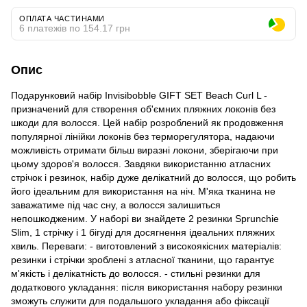
ОПЛАТА ЧАСТИНАМИ
6 платежів по 154.17 грн
Опис
Подарунковий набір Invisibobble GIFT SET Beach Curl L -
призначений для створення об'ємних пляжних локонів без
шкоди для волосся. Цей набір розроблений як продовження
популярної лінійки локонів без терморегулятора, надаючи
можливість отримати більш виразні локони, зберігаючи при
цьому здоров'я волосся. Завдяки використанню атласних
стрічок і резинок, набір дуже делікатний до волосся, що робить
його ідеальним для використання на ніч. М'яка тканина не
заважатиме під час сну, а волосся залишиться
непошкодженим. У наборі ви знайдете 2 резинки Sprunchie
Slim, 1 стрічку і 1 бігуді для досягнення ідеальних пляжних
хвиль. Переваги: - виготовлений з високоякісних матеріалів:
резинки і стрічки зроблені з атласної тканини, що гарантує
м'якість і делікатність до волосся. - стильні резинки для
додаткового укладання: після використання набору резинки
зможуть служити для подальшого укладання або фіксації