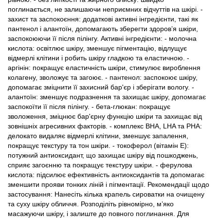
поглинається, не залишаючи неприємних відчуттів на шкірі. -
захист та заспокоєння: додаткові активні інгредієнти, такі як
пантенол і алантоїн, допомагають зберегти здоров’я шкіри,
заспокоюючи її після пілінгу. Активні інгредієнти: - молочна
кислота: освітлює шкіру, зменшує пігментацію, відлущує
відмерлі клітини і робить шкіру гладкою та еластичною. -
аргінін: покращує еластичність шкіри, стимулює вироблення
колагену, зволожує та загоює. - пантенол: заспокоює шкіру,
допомагає зміцнити її захисний бар'єр і зберігати вологу. -
алантоїн: зменшує подразнення та захищає шкіру, допомагає
заспокоїти її після пілінгу. - бета-глюкан: покращує
зволоження, зміцнює бар'єрну функцію шкіри та захищає від
зовнішніх агресивних факторів. - комплекс BHA, LHA та PHA:
делокато видаляє відмерлі клітини, зменшує запалення,
покращує текстуру та тон шкіри. - токоферол (вітамін E):
потужний антиоксидант, що захищає шкіру від пошкоджень,
сприяє загоєнню та покращує текстуру шкіри. - ферулова
кислота: підсилює ефективність антиоксидантів та допомагає
зменшити прояви тонких ліній і пігментації. Рекомендації щодо
застосування: Нанесіть кілька крапель сироватки на очищену
та суху шкіру обличчя. Розподіліть рівномірно, м’яко
масажуючи шкіру, і залиште до повного поглинання. Для