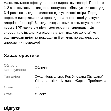
максимального ефекту наносьте сироватку ввечері. Почніть з
1-2 застосувань на тиждень, поступово збільшуючи частоту до
3-4 разів на тиждень, залежно від чутливості шкіри. Перед
першим використанням проведіть патч-тест, щоб уникнути
алергічної реакції. Завжди використовуйте зволожувальний
крем з SPF-захистом після застосування сироватки. Ця
сироватка є ідеальним рішенням для тих, хто хоче м’яко
відлущувати шкіру та покращити її вигляд, не вдаючись до
агресивних процедур!
Характеристики
Область
Обличчя
застосування
Тип шкіри
Суха, Нормальна, Комбінована (Змішана),
Усі типи шкіри, Чутлива, Жирна, Проблемна
Об'єм
30
Стать
Унісекс
Відгуки