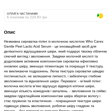
ОПЛАТА ЧАСТИНАМИ
6 платежів по 224.83 грн
Опис
Незмивна сироватка-пілінг із молочною кислотою Who Cares
Gentle Peel Lactic Acid Serum - це інноваційний засіб для
делікатного відлущування шкіри, який подарує твоєму обличчю
сяючий вигляд і зволоження. Завдяки молочній кислоті та
додатковим активним компонентам сироватка ефективно
оновлює шкіру, зменшує пігментацію та покращує її текстуру,
не викликаючи подразнень. Легка текстура сироватки швидко
поглинається, не залишаючи липкості, і забезпечує глибоке
зволоження та відновлення шкіри. Переваги: - м’який пілінг:
молочна кислота м'яко відлущує відмерлі клітини шкіри,
зменшує кількість комедонів і запалень. - зволоження та сяйво:
завдяки гідратаційним компонентам шкіра зберігає вологу і
стає пружною та еластичною. - покращення текстури шкіри:
підвищує рівень зволоження, роблячи шкіру гладкою та
рівною. - без липкості та жирного блиску: швидко