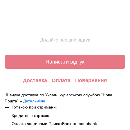
Додайте перший відгук
Написати відгук
Доставка
Оплата
Повернення
Швидка доставка по Україні курʼєрською службою “Нова
Пошта” –
Детальніше
Під час оформлення замовлення ви можете вибрати зручний
Готівкою при отриманні
спосіб отримання посилки:
Кредитною карткою
У найближчому відділенні чи поштоматі Нової Пошти
Оплата частинами ПриватБанк та monobank
Кур'єрська доставка за вказаною адресою