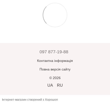
Гарантії цілісності
при транспортуванні забезпечуються
Додаткові повідомлення після оформлення ви отримаєте —
службою доставки. Магазин
не несе відповідальності
за дії
також про відправлення та можливість відстеження посилки за
служби доставки.
номером товарно-транспортної накладної.
Прийнявши замовлення, оплативши його або залишивши
Зверніть увагу:
усі замовлення зберігаються у відділенні
відділення – ви погоджуєтесь, що товар
відповідає вашим
Нової Пошти протягом 5 днів, після чого автоматично
очікуванням
.
повертаються відправнику.
У разі помилки з боку продавця –
товар буде замінено або
повернуто кошти
при пред’явленні претензії
протягом 3
днів
з моменту отримання.
097 877-19-88
В інших випадках
повернення або обмін неможливі
.
Контактна інформація
Повна версія сайту
© 2026
UA
RU
Інтернет-магазин створений з Хорошоп