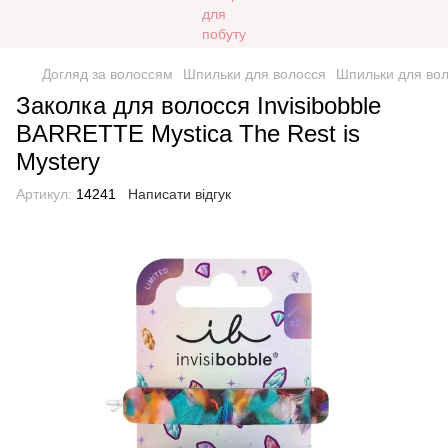
Догляд за волоссям
Шпильки для волосся
Шпильки для воло
Заколка для волосся Іnvisibobble
BARRETTE Mystica The Rest is
Mystery
Артикул:
14241
Написати відгук