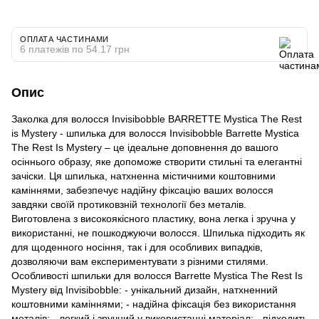
ОПЛАТА ЧАСТИНАМИ
6 платежів по 54.17 грн
Опис
Заколка для волосся Іnvisibobble BARRETTE Mystica The Rest
is Mystery - шпилька для волосся Invisibobble Barrette Mystica
The Rest Is Mystery – це ідеальне доповнення до вашого
осіннього образу, яке допоможе створити стильні та елегантні
зачіски. Ця шпилька, натхненна містичними коштовними
каміннями, забезпечує надійну фіксацію ваших волосся
завдяки своїй протиковзній технології без металів.
Виготовлена з високоякісного пластику, вона легка і зручна у
використанні, не пошкоджуючи волосся. Шпилька підходить як
для щоденного носіння, так і для особливих випадків,
дозволяючи вам експериментувати з різними стилями.
Особливості шпильки для волосся Barrette Mystica The Rest Is
Mystery від Invisibobble: - унікальний дизайн, натхненний
коштовними каміннями; - надійна фіксація без використання
металів; - легкий і зручний у використанні матеріал; - підходить