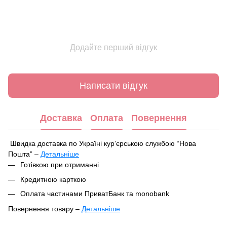
Додайте перший відгук
Написати відгук
Доставка
Оплата
Повернення
Швидка доставка по Україні курʼєрською службою “Нова
Пошта” –
Детальніше
Під час оформлення замовлення ви можете вибрати зручний
Готівкою при отриманні
спосіб отримання посилки:
Кредитною карткою
У найближчому відділенні чи поштоматі Нової Пошти
Оплата частинами ПриватБанк та monobank
Кур'єрська доставка за вказаною адресою
Повернення товару –
Детальніше
Ваше замовлення буде відправлено в цей самий день після
Відповідно до Закону України «Про захист прав споживачів»