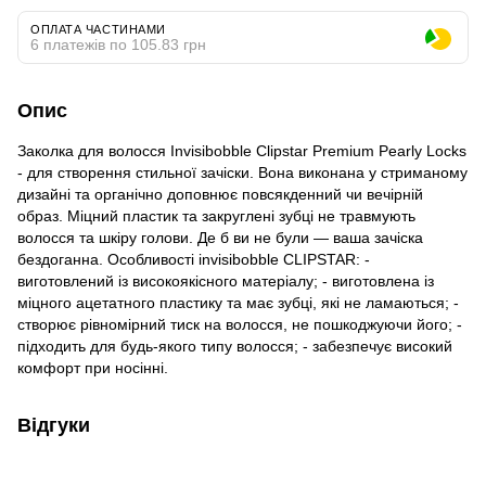
ОПЛАТА ЧАСТИНАМИ
6 платежів по 105.83 грн
Опис
Заколка для волосся Invisibobble Clipstar Premium Pearly Locks
- для створення стильної зачіски. Вона виконана у стриманому
дизайні та органічно доповнює повсякденний чи вечірній
образ. Міцний пластик та закруглені зубці не травмують
волосся та шкіру голови. Де б ви не були — ваша зачіска
бездоганна. Особливості invisibobble CLIPSTAR: -
виготовлений із високоякісного матеріалу; - виготовлена із
міцного ацетатного пластику та має зубці, які не ламаються; -
створює рівномірний тиск на волосся, не пошкоджуючи його; -
підходить для будь-якого типу волосся; - забезпечує високий
комфорт при носінні.
Відгуки