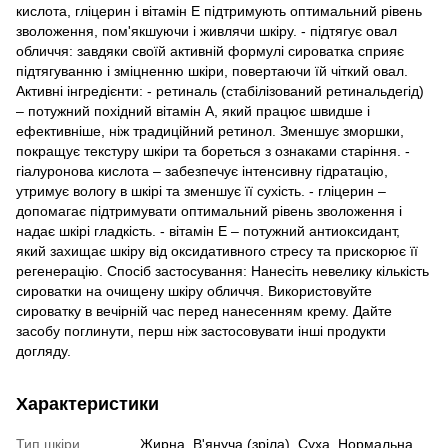
кислота, гліцерин і вітамін Е підтримують оптимальний рівень
зволоження, пом'якшуючи і живлячи шкіру. - підтягує овал
обличчя: завдяки своїй активній формулі сироватка сприяє
підтягуванню і зміцненню шкіри, повертаючи їй чіткий овал.
Активні інгредієнти: - ретиналь (стабілізований ретинальдегід)
– потужний похідний вітамін А, який працює швидше і
ефективніше, ніж традиційний ретинол. Зменшує зморшки,
покращує текстуру шкіри та бореться з ознаками старіння. -
гіалуронова кислота – забезпечує інтенсивну гідратацію,
утримує вологу в шкірі та зменшує її сухість. - гліцерин –
допомагає підтримувати оптимальний рівень зволоження і
надає шкірі гладкість. - вітамін Е – потужний антиоксидант,
який захищає шкіру від оксидативного стресу та прискорює її
регенерацію. Спосіб застосування: Нанесіть невелику кількість
сироватки на очищену шкіру обличчя. Використовуйте
сироватку в вечірній час перед нанесенням крему. Дайте
засобу поглинути, перш ніж застосовувати інші продукти
догляду.
Характеристики
Тип шкіри
Жирна, В'януча (зріла), Суха, Нормальна,