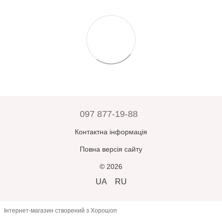
одразу
, якщо щось не підходить.
по Україні.
Гарантії цілісності
при транспортуванні забезпечуються
Додаткові повідомлення після оформлення ви отримаєте —
службою доставки. Магазин
не несе відповідальності
за дії
також про відправлення та можливість відстеження посилки за
служби доставки.
номером товарно-транспортної накладної.
Прийнявши замовлення, оплативши його або залишивши
Зверніть увагу:
усі замовлення зберігаються у відділенні
відділення – ви погоджуєтесь, що товар
відповідає вашим
Нової Пошти протягом 5 днів, після чого автоматично
очікуванням
.
повертаються відправнику.
У разі помилки з боку продавця –
товар буде замінено або
повернуто кошти
при пред’явленні претензії
протягом 3
днів
з моменту отримання.
097 877-19-88
В інших випадках
повернення або обмін неможливі
.
Контактна інформація
Повна версія сайту
© 2026
UA
RU
Інтернет-магазин створений з Хорошоп