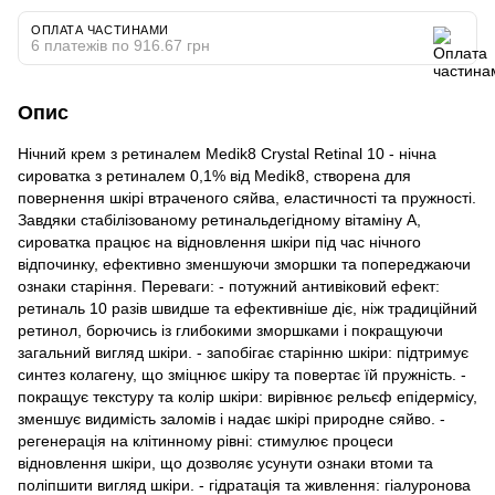
ОПЛАТА ЧАСТИНАМИ
6 платежів по 916.67 грн
Опис
Нічний крем з ретиналем Medik8 Crystal Retinal 10 - нічна
сироватка з ретиналем 0,1% від Medik8, створена для
повернення шкірі втраченого сяйва, еластичності та пружності.
Завдяки стабілізованому ретинальдегідному вітаміну А,
сироватка працює на відновлення шкіри під час нічного
відпочинку, ефективно зменшуючи зморшки та попереджаючи
ознаки старіння. Переваги: - потужний антивіковий ефект:
ретиналь 10 разів швидше та ефективніше діє, ніж традиційний
ретинол, борючись із глибокими зморшками і покращуючи
загальний вигляд шкіри. - запобігає старінню шкіри: підтримує
синтез колагену, що зміцнює шкіру та повертає їй пружність. -
покращує текстуру та колір шкіри: вирівнює рельєф епідермісу,
зменшує видимість заломів і надає шкірі природне сяйво. -
регенерація на клітинному рівні: стимулює процеси
відновлення шкіри, що дозволяє усунути ознаки втоми та
поліпшити вигляд шкіри. - гідратація та живлення: гіалуронова