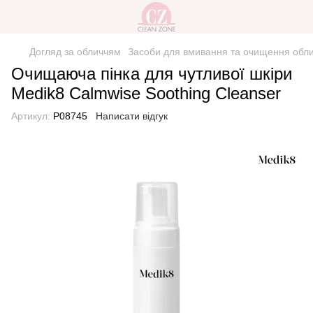
Догляд за обличчям
Засоби для вмивання та очищення обл
Очищаюча пінка для чутливої шкіри
Medik8 Calmwise Soothing Cleanser
Артикул:
Р08745
Написати відгук