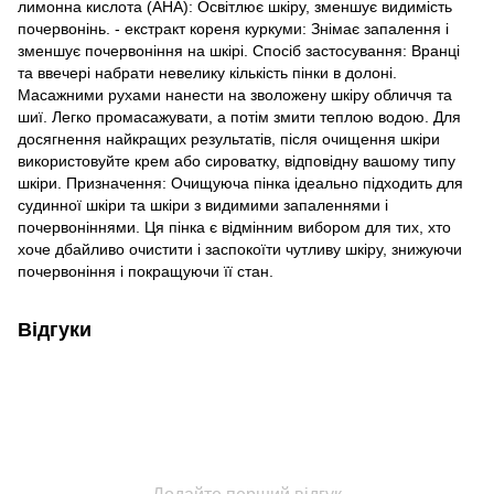
лимонна кислота (AHA): Освітлює шкіру, зменшує видимість
почервонінь. - екстракт кореня куркуми: Знімає запалення і
зменшує почервоніння на шкірі. Спосіб застосування: Вранці
та ввечері набрати невелику кількість пінки в долоні.
Масажними рухами нанести на зволожену шкіру обличчя та
шиї. Легко промасажувати, а потім змити теплою водою. Для
досягнення найкращих результатів, після очищення шкіри
використовуйте крем або сироватку, відповідну вашому типу
шкіри. Призначення: Очищуюча пінка ідеально підходить для
судинної шкіри та шкіри з видимими запаленнями і
почервоніннями. Ця пінка є відмінним вибором для тих, хто
хоче дбайливо очистити і заспокоїти чутливу шкіру, знижуючи
почервоніння і покращуючи її стан.
Відгуки