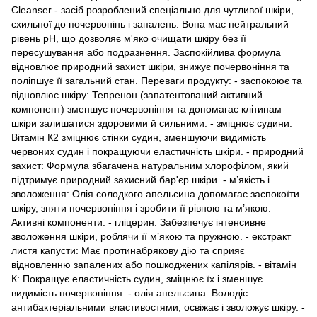
Cleanser - засіб розроблений спеціально для чутливої шкіри,
схильної до почервонінь і запалень. Вона має нейтральний
рівень pH, що дозволяє м'яко очищати шкіру без її
пересушування або подразнення. Заспокійлива формула
відновлює природний захист шкіри, знижує почервоніння та
поліпшує її загальний стан. Переваги продукту: - заспокоює та
відновлює шкіру: Тепренон (запатентований активний
компонент) зменшує почервоніння та допомагає клітинам
шкіри залишатися здоровими й сильними. - зміцнює судини:
Вітамін К2 зміцнює стінки судин, зменшуючи видимість
червоних судин і покращуючи еластичність шкіри. - природний
захист: Формула збагачена натуральним хлорофілом, який
підтримує природний захисний бар'єр шкіри. - м’якість і
зволоження: Олія солодкого апельсина допомагає заспокоїти
шкіру, зняти почервоніння і зробити її рівною та м’якою.
Активні компоненти: - гліцерин: Забезпечує інтенсивне
зволоження шкіри, роблячи її м’якою та пружною. - екстракт
листя капусти: Має протинабрякову дію та сприяє
відновленню запалених або пошкоджених капілярів. - вітамін
К: Покращує еластичність судин, зміцнює їх і зменшує
видимість почервоніння. - олія апельсина: Володіє
антибактеріальними властивостями, освіжає і зволожує шкіру. -