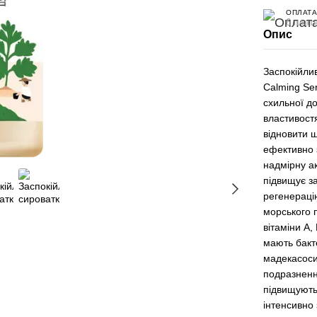
ОПЛАТА
6 плате
Опис
Заспокійли
Calming Se
схильної д
властивост
відновити ш
ефективно 
надмірну ак
підвищує за
регенерацію
морського п
вітаміни A,
мають бакт
мадекасоси
подразненн
підвищують 
інтенсивно