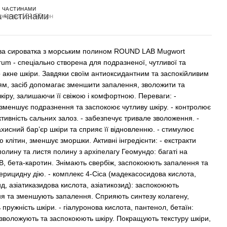
 ЧАСТИНАМИ
жів по 151.67 грн
ва сироватка з морським полином ROUND LAB Mugwort
rum - спеціально створена для подразненої, чутливої та
о акне шкіри. Завдяки своїм антиоксидантним та заспокійливим
ям, засіб допомагає зменшити запалення, зволожити та
кіру, залишаючи її свіжою і комфортною. Переваги: -
зменшує подразнення та заспокоює чутливу шкіру. - контролює
тивність сальних залоз. - забезпечує тривале зволоження. -
хисний бар’єр шкіри та сприяє її відновленню. - стимулює
 клітин, зменшує зморшки. Активні інгредієнти: - екстракти
олину та листя полину з архіпелагу Геомундо: багаті на
 B, бета-каротин. Знімають свербіж, заспокоюють запалення та
ерицидну дію. - комплекс 4-Cica (мадекасосидова кислота,
д, азіатиказидова кислота, азіатикозид): заспокоюють
я та зменшують запалення. Сприяють синтезу колагену,
пружність шкіри. - гіалуронова кислота, пантенол, бетаїн:
 зволожують та заспокоюють шкіру. Покращують текстуру шкіри,