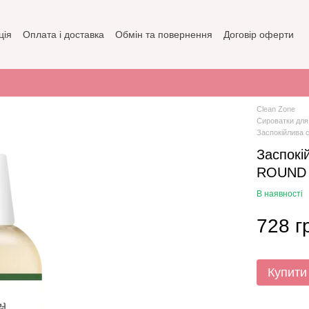
ція
Оплата і доставка
Обмін та повернення
Договір оферти
зин
Політика конфіденційності
Clean Zone
Сироватки для
Заспокійлива 
Заспокі
ROUND 
В наявності
728 г
Купити