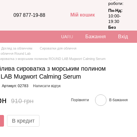
роботи:
Пн-Нд:
Мій кошик
097 877-19-88
10:00-
19:30
Без
вихідних
Бажання
Вхід
UA
RU
Догляд за обличчям
Сироватки для обличчя
 обличчя Round Lab
сироватка з морським полином ROUND LAB Mugwort Calming Serum
йлива сироватка з морським полином
LAB Mugwort Calming Serum
Артикул: 02783
Написати відгук
рн
910 грн
Порівняти
В бажання
В кредит