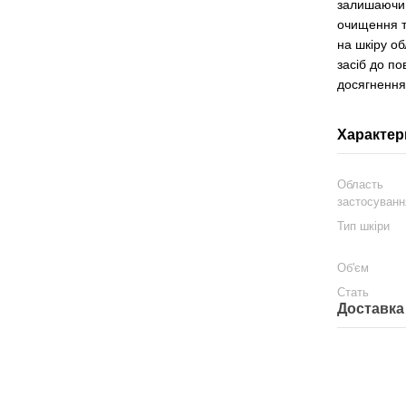
залишаючи 
очищення т
на шкіру о
засіб до по
досягнення
Характер
Область
застосуванн
Тип шкіри
Об'єм
Стать
Доставка