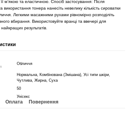
її м’якою та еластичною. Спосіб застосування: Після
а використання тонера нанесіть невелику кількість сироватки
бличчя. Легкими масажними рухами рівномірно розподіліть
вного вбирання. Використовуйте вранці та ввечері для
 найкращих результатів.
истики
Обличчя
я
Нормальна, Комбінована (Змішана), Усі типи шкіри,
Чутлива, Жирна, Суха
50
Унісекс
Оплата
Повернення