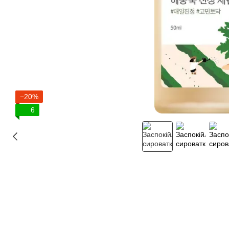
−20%
6