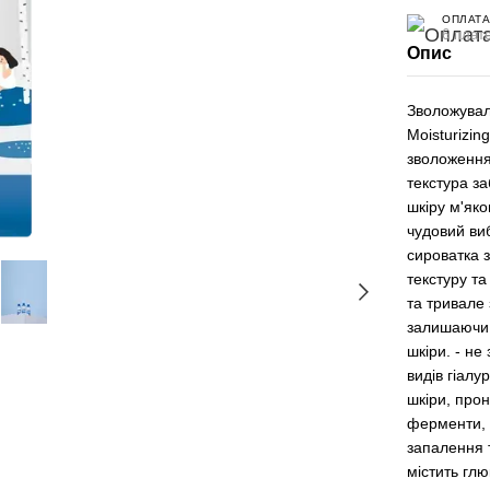
ОПЛАТА
6 плате
Опис
Зволожувал
Moisturizin
зволоження
текстура з
шкіру м'як
чудовий виб
сироватка 
текстуру та
та тривале 
залишаючи 
шкіри. - не
видів гіал
шкіри, прон
ферменти, 
запалення 
містить глю