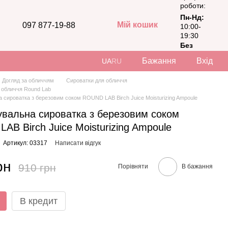
роботи:
Пн-Нд:
Мій кошик
097 877-19-88
10:00-
19:30
Без
вихідних
Бажання
Вхід
UA
RU
Догляд за обличчям
Сироватки для обличчя
 обличчя Round Lab
 сироватка з березовим соком ROUND LAB Birch Juice Moisturizing Ampoule
вальна сироватка з березовим соком
AB Birch Juice Moisturizing Ampoule
Артикул: 03317
Написати відгук
рн
910 грн
Порівняти
В бажання
В кредит