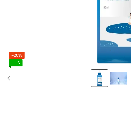
−20%
6