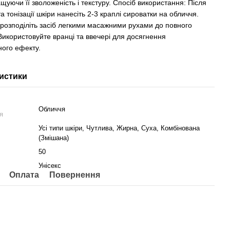
ащуючи її зволоженість і текстуру. Спосіб використання: Після
 тонізації шкіри нанесіть 2-3 краплі сироватки на обличчя.
 розподіліть засіб легкими масажними рухами до повного
Використовуйте вранці та ввечері для досягнення
ого ефекту.
истики
Обличчя
я
Усі типи шкіри, Чутлива, Жирна, Суха, Комбінована
(Змішана)
50
Унісекс
Оплата
Повернення