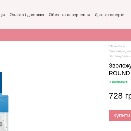
ція
Оплата і доставка
Обмін та повернення
Договір оферти
зин
Політика конфіденційності
Clean Zone
Сироватки для
Зволожувальна
Зволожу
ROUND L
В наявності
728 г
Купити