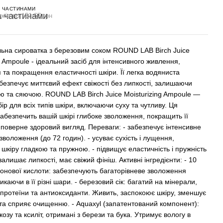
 ЧАСТИНАМИ
жів по 151.67 грн
ьна сироватка з березовим соком ROUND LAB Birch Juice
g Ampoule - ідеальний засіб для інтенсивного живлення,
 та покращення еластичності шкіри. Її легка водяниста
абезпечує миттєвий ефект свіжості без липкості, залишаючи
ою та сяючою. ROUND LAB Birch Juice Moisturizing Ampoule —
ір для всіх типів шкіри, включаючи суху та чутливу. Ця
забезпечить вашій шкірі глибоке зволоження, покращить її
 поверне здоровий вигляд. Переваги: - забезпечує інтенсивне
зволоження (до 72 годин). - усуває сухість і лущення,
шкіру гладкою та пружною. - підвищує еластичність і пружність
 залишає липкості, має свіжий фініш. Активні інгредієнти: - 10
уронової кислоти: забезпечують багаторівневе зволоження
икаючи в її різні шари. - березовий сік: багатий на мінерали,
протеїни та антиоксиданти. Живить, заспокоює шкіру, зменшує
та сприяє очищенню. - Aquaxyl (запатентований компонент):
козу та ксиліт, отримані з берези та бука. Утримує вологу в