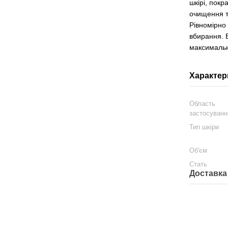
шкірі, покр
очищення та
Рівномірно
вбирання. 
максимальн
Характер
Область
застосуванн
Тип шкіри
Об'єм
Стать
Доставка