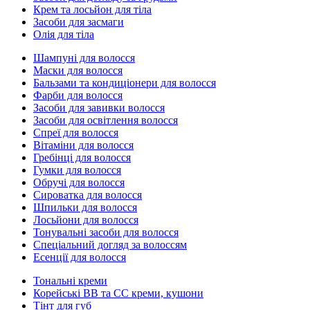
Крем та лосьйон для тіла
Засоби для засмаги
Олія для тіла
Шампуні для волосся
Маски для волосся
Бальзами та кондиціонери для волосся
Фарби для волосся
Засоби для завивки волосся
Засоби для освітлення волосся
Спреї для волосся
Вітаміни для волосся
Гребінці для волосся
Гумки для волосся
Обручі для волосся
Сироватка для волосся
Шпильки для волосся
Лосьйони для волосся
Тонувальні засоби для волосся
Спеціальний догляд за волоссям
Есенції для волосся
Тональні креми
Корейські ВВ та СС креми, кушони
Тінт для губ