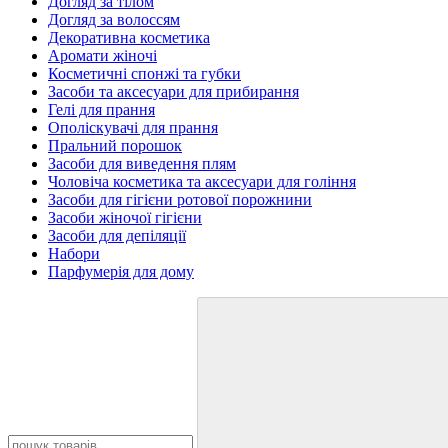
Догляд за тілом
Догляд за волоссям
Декоративна косметика
Аромати жіночі
Косметичні спонжі та губки
Засоби та аксесуари для прибирання
Гелі для прання
Ополіскувачі для прання
Пральний порошок
Засоби для виведення плям
Чоловіча косметика та аксесуари для гоління
Засоби для гігієни ротової порожнини
Засоби жіночої гігієни
Засоби для депіляції
Набори
Парфумерія для дому