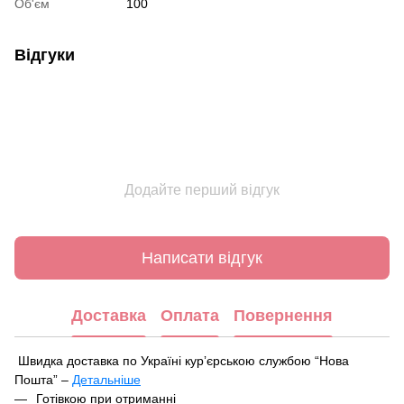
Об'єм
100
Відгуки
Додайте перший відгук
Написати відгук
Доставка
Оплата
Повернення
Швидка доставка по Україні курʼєрською службою “Нова
Пошта” –
Детальніше
Під час оформлення замовлення ви можете вибрати зручний
Готівкою при отриманні