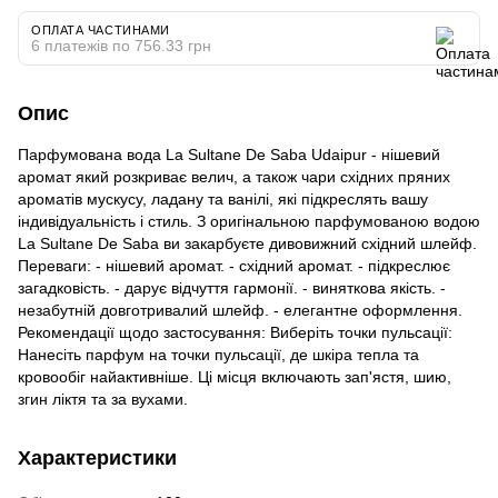
ОПЛАТА ЧАСТИНАМИ
6 платежів по 756.33 грн
Опис
Парфумована вода La Sultane De Saba Udaipur - нішевий
аромат який розкриває велич, а також чари східних пряних
ароматів мускусу, ладану та ванілі, які підкреслять вашу
індивідуальність і стиль. З оригінальною парфумованою водою
La Sultane De Saba ви закарбуєте дивовижний східний шлейф.
Переваги: - нішевий аромат. - східний аромат. - підкреслює
загадковість. - дарує відчуття гармонії. - виняткова якість. -
незабутній довготривалий шлейф. - елегантне оформлення.
Рекомендації щодо застосування: Виберіть точки пульсації:
Нанесіть парфум на точки пульсації, де шкіра тепла та
кровообіг найактивніше. Ці місця включають зап'ястя, шию,
згин ліктя та за вухами.
Характеристики