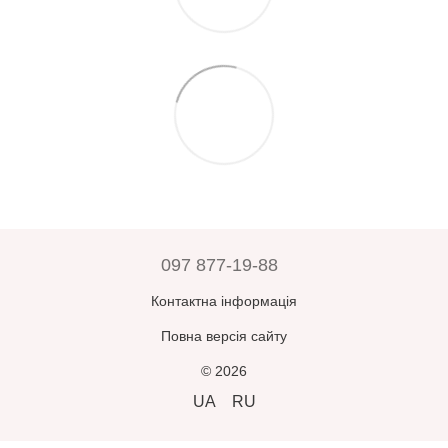
присутності кур’єра, співробітника Нової Пошти або
Для замовлень понад 3000 грн (з урахуванням акцій,
пункту самовивозу
. Ви можете
відмовитись від нього
промокодів та персональних знижок) діє безкоштовна доставка
одразу
, якщо щось не підходить.
по Україні.
Гарантії цілісності
при транспортуванні забезпечуються
Додаткові повідомлення після оформлення ви отримаєте —
службою доставки. Магазин
не несе відповідальності
за дії
також про відправлення та можливість відстеження посилки за
служби доставки.
номером товарно-транспортної накладної.
Прийнявши замовлення, оплативши його або залишивши
Зверніть увагу:
усі замовлення зберігаються у відділенні
відділення – ви погоджуєтесь, що товар
відповідає вашим
Нової Пошти протягом 5 днів, після чого автоматично
очікуванням
.
повертаються відправнику.
У разі помилки з боку продавця –
товар буде замінено або
повернуто кошти
при пред’явленні претензії
протягом 3
днів
з моменту отримання.
097 877-19-88
В інших випадках
повернення або обмін неможливі
.
Контактна інформація
Повна версія сайту
© 2026
UA
RU