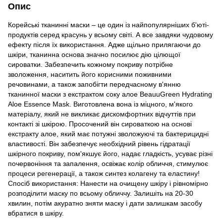
Опис
Корейські тканинні маски – це один із найпопулярніших б'юті-
продуктів серед красунь у всьому світі. А все завдяки чудовому
ефекту після їх використання. Адже щільно прилягаючи до
шкіри, тканинна основа значно посилює дію цілющої
сироватки. Забезпечить кожному покриву потрібне
зволоження, наситить його корисними поживними
речовинами, а також запобігти передчасному в'янню
тканинної маски з екстрактом соку алое BeauuGreen Hydrating
Aloe Essence Mask. Виготовлена вона із міцного, м'якого
матеріалу, який не викликає дискомфортних відчуттів при
контакті зі шкірою. Просочений він сироваткою на основі
екстракту алое, який має потужні зволожуючі та бактерицидні
властивості. Він забезпечує необхідний рівень гідратації
шкірного покриву, пом'якшує його, надає гладкість, усуває різні
почервоніння та запалення, освіжає колір обличчя, стимулює
процеси регенерації, а також синтез колагену та еластину!
Спосіб використання: Нанести на очищену шкіру і рівномірно
розподілити маску по всьому обличчу. Залишіть на 20-30
хвилин, потім акуратно зняти маску і дати залишкам засобу
вбратися в шкіру.