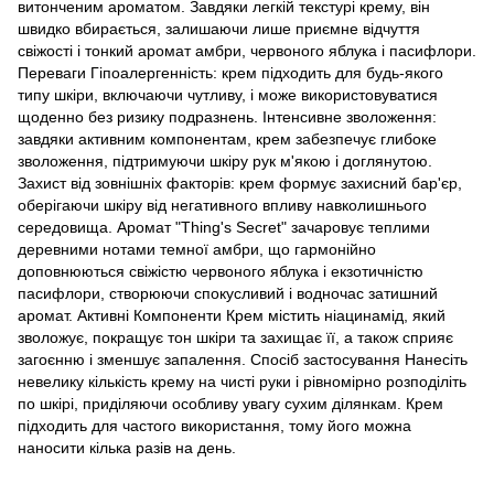
витонченим ароматом. Завдяки легкій текстурі крему, він
швидко вбирається, залишаючи лише приємне відчуття
свіжості і тонкий аромат амбри, червоного яблука і пасифлори.
Переваги Гіпоалергенність: крем підходить для будь-якого
типу шкіри, включаючи чутливу, і може використовуватися
щоденно без ризику подразнень. Інтенсивне зволоження:
завдяки активним компонентам, крем забезпечує глибоке
зволоження, підтримуючи шкіру рук м'якою і доглянутою.
Захист від зовнішніх факторів: крем формує захисний бар'єр,
оберігаючи шкіру від негативного впливу навколишнього
середовища. Аромат "Thing's Secret" зачаровує теплими
деревними нотами темної амбри, що гармонійно
доповнюються свіжістю червоного яблука і екзотичністю
пасифлори, створюючи спокусливий і водночас затишний
аромат. Активні Компоненти Крем містить ніацинамід, який
зволожує, покращує тон шкіри та захищає її, а також сприяє
загоєнню і зменшує запалення. Спосіб застосування Нанесіть
невелику кількість крему на чисті руки і рівномірно розподіліть
по шкірі, приділяючи особливу увагу сухим ділянкам. Крем
підходить для частого використання, тому його можна
наносити кілька разів на день.