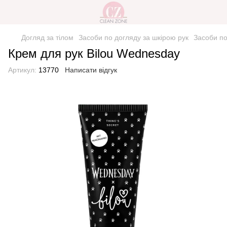
Догляд за тілом
Засоби по догляду за шкірою рук
Засоби по
Крем для рук Bilou Wednesday
Артикул:
13770
Написати відгук