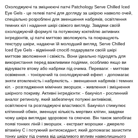
Охолоджуючі та зміцнюючі патчі Patchology Serve Chilled Iced
Eye Gels - це гелеві патчі для догляду за шкірою навколо очей,
спеціально розроблені для зменшення набряків, освітлення
темних кіл і надання шкірі свіжого вигляду. Завдяки своїй
охолоджуючій формулі та потужному коктейлю активних
інгредієнтів, ці патчі миттєво зволожують та покращують
текстуру шкіри, надаючи їй молодший вигляд. Serve Chilled
Iced Eye Gels - відмінний спосіб подарувати своїй шкірі
миттєве зволоження і свіжість. Вони ідеально підходять для
використання перед важливими подіями, особливо якщо ви
відчуваєте втому або набряки під очима. Переваги: - миттєве
освіження. - тонізуючий та охолоджуючий ефект. - допомагає
зняти втомленість і набряклість. - зменшення набряків і темних
кіл. - розгладження мімічних зморшок. - живлення і зміцнення
шкірного покриву. Активні інгредієнти: - бакучіол - рослинний
аналог ретинолу, який забезпечує потужні антивікові,
освітлюючі та розгладжуючі властивості. Бакучіол стимулює
клітинний обмін, зменшує кількість мертвих клітин, завдяки
чому шкіра виглядає здоровою та сяючою. Він також запобігає
появі тонких ліній і зморшок. - екстракт морошки - джерело
вітаміну C і потужний антиоксидант, який допомагає захистити
тонку шкіру під очима від шкідливого впливу навколишнього