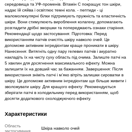
середовища та УФ-променів. Вітамін C покращує тон шкіри,
надає їй сяйва і освітлює темні кола. - пептиди - ці
маломолекулярні білки підтримують пружність та еластичність
шкіри. Вони стимулюють вироблення колагену, допомагають
розгладити дрібні зморшки та попереджають ознаки старіння.
Рекомендації щодо застосування: Підготовка: Перед
використанням патчів очистіть шкіру навколо очей. Це
допоможе активним інгредієнтам краще проникати в шкіру.
Нанесення: Витягніть одну пару гелевих патчів і акуратно
накладіть їх на чисту суху область під очима. Залиште патчі на
5 хвилин для досягнення максимального ефекту. Можна
залишити їх на довший час за бажанням. Завершення: Після
використання зніміть патчі і м’яко вітріть залишки сироватки в
шкіру. Це допоможе активним інгредієнтам ще більше живити і
зволожувати шкіру. Для кращого ефекту: Рекомендується
зберігати патчі в холодильнику перед використанням, щоб
досягти додаткового охолоджуючого ефекту.
Характеристики
Область
Шкіра навколо очей
застосування