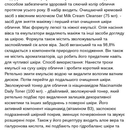
способом забезпечити здоровий та сяючий колір обличчя
протягом усього року. В набір входить: Очищаючий кремовий
засіб з вівсяним молочком Oat Milk Cream Cleanser (75 мл). -
засіб для зняття макіяжу і перший етап очищення шкіри
обличчя. Має формулу легкої та ніжної емульсії. Олія насіння
вівса та емульгатори видаляють макіяж та інші засоби догляду
за шкірою. Формула також містить зволожувальний та
заспокійливий сік алое віра. Засіб веганський та на 98,8%
складається з компонентів природного походження. Він також
не містить ароматизаторів, що робить його придатним навіть
для чутливої шкіри. Спосіб використання: Нанести трохи
емульсії на суху шкіру обличчя і зробити короткий масаж.
Ретельно змити емульсію водою чи видалити вологим ватним
диском. Потім перейти до подальшого очищення шкіри.
Зволожуючий тонер для обличчя із ніацинамідом Niacinamide
Daily Toner (100 мл). - дбайливий, зволожуючий тонер, який
ретельно подбає про видалення залишків декоративної
косметики та інших забруднень з поверхні шкіри. Його
активний компонент ніацинамід (вітаміном В3), заспокоює
подразнений шкірний покрив, зменшує почервоніння та звужує
розширені пори. Також у його рецептуру входить алое вера та
гіалуронова кислота, які подбають про гідробаланс шкіри та