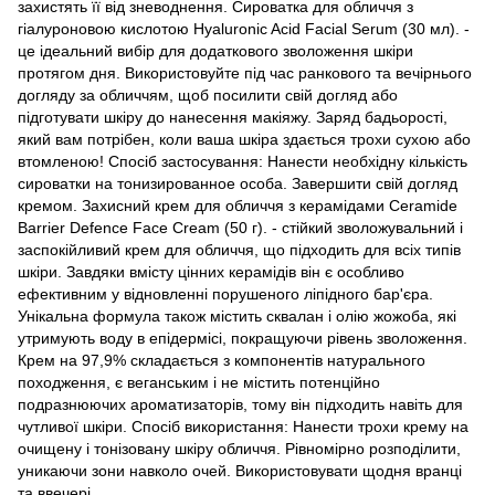
захистять її від зневоднення. Сироватка для обличчя з
гіалуроновою кислотою Hyaluronic Acid Facial Serum (30 мл). -
це ідеальний вибір для додаткового зволоження шкіри
протягом дня. Використовуйте під час ранкового та вечірнього
догляду за обличчям, щоб посилити свій догляд або
підготувати шкіру до нанесення макіяжу. Заряд бадьорості,
який вам потрібен, коли ваша шкіра здається трохи сухою або
втомленою! Спосіб застосування: Нанести необхідну кількість
сироватки на тонизированное особа. Завершити свій догляд
кремом. Захисний крем для обличчя з керамідами Ceramide
Barrier Defence Face Cream (50 г). - стійкий зволожувальний і
заспокійливий крем для обличчя, що підходить для всіх типів
шкіри. Завдяки вмісту цінних керамідів він є особливо
ефективним у відновленні порушеного ліпідного бар'єра.
Унікальна формула також містить сквалан і олію жожоба, які
утримують воду в епідермісі, покращуючи рівень зволоження.
Крем на 97,9% складається з компонентів натурального
походження, є веганським і не містить потенційно
подразнюючих ароматизаторів, тому він підходить навіть для
чутливої шкіри. Спосіб використання: Нанести трохи крему на
очищену і тонізовану шкіру обличчя. Рівномірно розподілити,
уникаючи зони навколо очей. Використовувати щодня вранці
та ввечері.