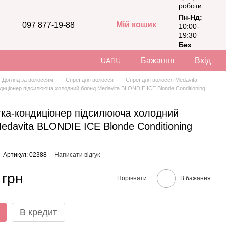
роботи:
Пн-Нд:
Мій кошик
097 877-19-88
10:00-
19:30
Без
вихідних
Бажання
Вхід
UA
RU
Догляд за волоссям
Спреї для волосся
Спреї для волосся Medavita
диціонер підсилююча холодний блонд Medavita BLONDIE ICE Blonde Conditioning
ка-кондиціонер підсилююча холодний
edavita BLONDIE ICE Blonde Conditioning
Артикул: 02388
Написати відгук
 грн
Порівняти
В бажання
В кредит