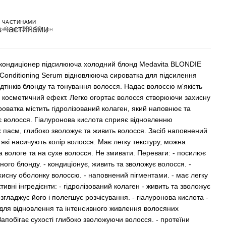
 ЧАСТИНАМИ
жів по 250.00 грн
кондиціонер підсилююча холодний блонд Medavita BLONDIE
 Conditioning Serum відновлююча сироватка для підсилення
дтінків блонду та тонування волосся. Надає волоссю м'якість
косметичний ефект. Легко огортає волосся створюючи захисну
роватка містить гідролізований колаген, який наповнює та
є волосся. Гіалуронова кислота сприяє відновленню
 пасм, глибоко зволожує та живить волосся. Засіб наповнений
які насичують колір волосся. Має легку текстуру, можна
а вологе та на сухе волосся. Не змивати. Переваги: - посилює
ного блонду. - кондиціонує, живить та зволожує волосся. -
хисну оболонку волоссю. - наповнений пігментами. - має легку
ктивні інгредієнти: - гідролізований колаген - живить та зволожує
згладжує його і полегшує розчісування. - гіалуронова кислота -
для відновлення та інтенсивного живлення волосяних
Запобігає сухості глибоко зволожуючи волосся. - протеїни