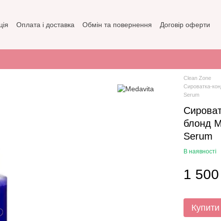
ція
Оплата і доставка
Обмін та повернення
Договір оферти
зин
Політика конфіденційності
Clean Zone
Сироватка-кон
Serum
Сироват
блонд M
Serum
В наявності
1 500
Купити