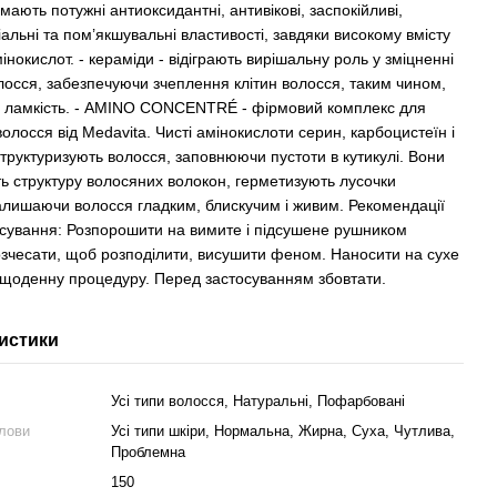
мають потужні антиоксидантні, антивікові, заспокійливі,
альні та пом’якшувальні властивості, завдяки високому вмісту
мінокислот. - кераміди - відіграють вирішальну роль у зміцненні
лосся, забезпечуючи зчеплення клітин волосся, таким чином,
ламкість. - AMINO CONCENTRÉ - фірмовий комплекс для
олосся від Medavita. Чисті амінокислоти серин, карбоцистеїн і
структуризують волосся, заповнюючи пустоти в кутикулі. Вони
ь структуру волосяних волокон, герметизують лусочки
залишаючи волосся гладким, блискучим і живим. Рекомендації
сування: Розпорошити на вимите і підсушене рушником
озчесати, щоб розподілити, висушити феном. Наносити на сухе
 щоденну процедуру. Перед застосуванням збовтати.
истики
Усі типи волосся, Натуральні, Пофарбовані
олови
Усі типи шкіри, Нормальна, Жирна, Суха, Чутлива,
Проблемна
150