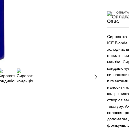
ОПЛАТА
6 плате
Опис
Сироватка-
ICE Blonde
холодних ві
посилюючи 
мантію. Си
кондиціону
виснажених
пігментами 
наносити н
колір крижа
створює за
текстуру. А
волосся, ро
допомагає 
фолікулів. 