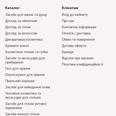
Каталог
Клієнтам
Засоби для ванни та душу
Вхід до кабінету
Догляд за обличчям
Про нас
Догляд за тілом
Контактна інформація
Догляд за волоссям
Оплата і доставка
Декоративна косметика
Обмін та повернення
Аромати жіночі
Договір оферти
Косметичні спонжі та губки
Бренди
Засоби та аксесуари для
Відгуки про магазин
прибирання
Політика конфіденційності
Гелі для прання
Ополіскувачі для прання
Пральний порошок
Засоби для виведення плям
Чоловіча косметика та
аксесуари для гоління
Засоби для гігієни ротової
порожнини
Засоби жіночої гігієни