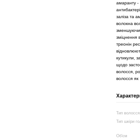
амаранту - 
антибактері
заліза та а
волокна во
зменшуючи 
зміцнення в
треонін ре
відновлюют
кутикули, 
щодо засто
волосся, р
волосся як
Характер
Тип волосся
Тип шкіри г
Об'єм